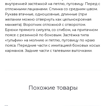
внутренней застёжкой на петлю, пуговицу. Перед с
отложными лацканами. Спинка со средним швом.
Рукава втачные, одношовные, длинные (при
желании можно отвернуть как цельнокроеная
манжета). Воротник отложной с отворотом.
Брюки прямого силуэта, со сгибом, на притачном
поясе с резинкой по боковым. Застёжка типа
«гульфик» на молнию и петлю, пуговицу по краю
пояса. Передние части с имитацией боковых косых
карманов. Задние части с талевыми выточками.
Похожие товары