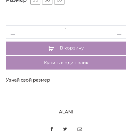
56
58
60
Рукава втачные, одношовные, длинные (при
желании можно отвернуть как цельнокроеная
манжета). Воротник отложной с отворотом.
Брюки прямого силуэта, со сгибом, на притачном
Количество
поясе с резинкой по боковым. Застёжка типа
«гульфик» на молнию и петлю, пуговицу по краю
пояса. Передние части с имитацией боковых косых
В корзину
карманов. Задние части с талевыми выточками.
Купить в один клик
Узнай свой размер
ALANI
SHARE