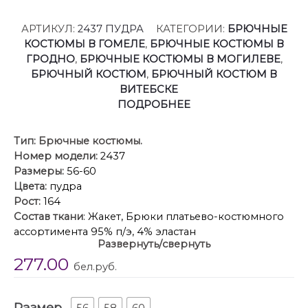
АРТИКУЛ:
2437 ПУДРА
КАТЕГОРИИ:
БРЮЧНЫЕ
КОСТЮМЫ В ГОМЕЛЕ
,
БРЮЧНЫЕ КОСТЮМЫ В
ГРОДНО
,
БРЮЧНЫЕ КОСТЮМЫ В МОГИЛЕВЕ
,
БРЮЧНЫЙ КОСТЮМ
,
БРЮЧНЫЙ КОСТЮМ В
ВИТЕБСКЕ
ПОДРОБНЕЕ
Тип:
Брючные костюмы.
Номер модели:
2437
Размеры:
56-60
Цвета:
пудра
Рост:
164
Состав ткани
: Жакет, Брюки платьево-костюмного
ассортимента 95% п/э, 4% эластан
Развернуть/свернуть
Описание
: Жакет прямого, свободного силуэта, без
277.00
подкладки, со спущенной линией плеча, с двух-
бел.руб.
бортной застёжкой на петли, пуговицы и
внутренней застёжкой на петлю, пуговицу. Перед с
Размер
отложными лацканами. Спинка со средним швом.