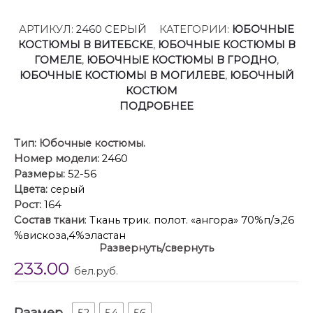
АРТИКУЛ:
2460 СЕРЫЙ
КАТЕГОРИИ:
ЮБОЧНЫЕ
КОСТЮМЫ В ВИТЕБСКЕ
,
ЮБОЧНЫЕ КОСТЮМЫ В
ГОМЕЛЕ
,
ЮБОЧНЫЕ КОСТЮМЫ В ГРОДНО
,
ЮБОЧНЫЕ КОСТЮМЫ В МОГИЛЕВЕ
,
ЮБОЧНЫЙ
КОСТЮМ
ПОДРОБНЕЕ
Тип:
Юбочные костюмы.
Номер модели:
2460
Размеры:
52-56
Цвета:
серый
Рост:
164
Состав ткани
: Ткань трик. полот. «ангора» 70%п/э,26
%вискоза,4%эластан
Развернуть/свернуть
Описание
: Комплект женский 2-х предметный
233.00
состоит из кардигана и юбки.
бел.руб.
Кардиган прямого, свободного силуэта понизу с
притачным поясом, с застёжкой по притачной
Размер
планке на петли, пуговицы. Перед с накладными