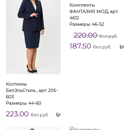
Комплекты
ФАНТАЗИЯ МОД, арт:
4612
Размеры: 46-52
220.00
бел.руб.
187.50
Вы
бел.руб.
...
Костюмы
БелЭльСтиль , арт: 205-
603
Размеры: 44-60
223.00
Выбрать
бел.руб.
...