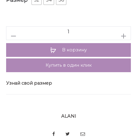
52
54
56
карманами. Рукава втачные, одношовные, длинные
понизу с притачными манжетами.
Юбка прямого силуэта, с притачным поясом на
резинке. Задние части с талевыми выточками.
Количество
В корзину
Купить в один клик
Узнай свой размер
ALANI
SHARE