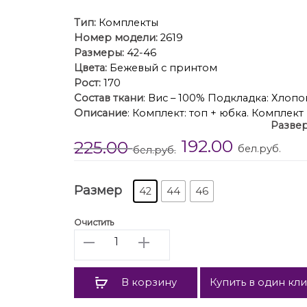
Тип:
Комплекты
Номер модели:
2619
Размеры:
42-46
Цвета:
Бежевый с принтом
Рост:
170
Состав ткани
: Вис – 100% Подкладка: Хлопо
Описание
: Комплект: топ + юбка. Комплек
Развер
принтоТоп полуприлегающего силуэта, дл
192.00
225.00
застежка на пуговицы. Топ на регулируемы
бел.руб.
бел.руб.
образного силуэта, длиной миди, на прит
выкроены по косой. В левом боковом шве 
на пуговицу. Юбка на отлетной по низу под
Размер
42
44
46
Длина топа: 19 сДлина юбки: 102 см.
Гарантийный срок не установлен
Очистить
ГОСТ 25294 – 2003
Количество
В корзину
Купить в один кл