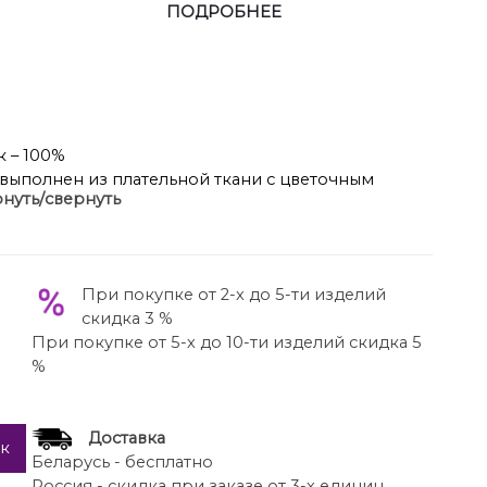
ПОДРОБНЕЕ
к – 100%
т выполнен из плательной ткани с цветочным
нуть/свернуть
иной ниже линии талии. Спереди центрапльная
х бретелях. Топ декорирован тесьмой. Юбка А-
ачном поясе. Переднее и заднее полотнище
застежка на потайную молнию. Пояс застегивается
При покупке от 2-х до 5-ти изделий
кладке.
скидка 3 %
При покупке от 5-х до 10-ти изделий скидка 5
%
Доставка
ик
Беларусь - бесплатно
Россия - скидка при заказе от 3-х единиц