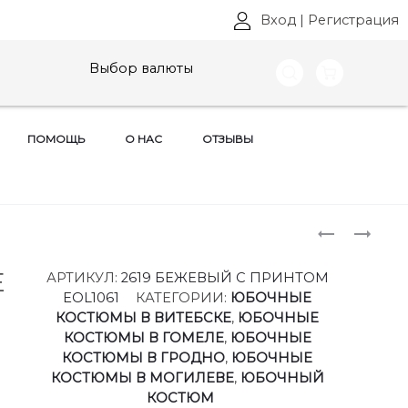
Вход
|
Регистрация
Выбор валюты
ПОМОЩЬ
О НАС
ОТЗЫВЫ
Produ
ПЛАТЬЯ
ЮБКИ
EOLA
EOLA
naviga
STYLE,
STYLE,
E
АРТИКУЛ:
2619 БЕЖЕВЫЙ С ПРИНТОМ
АРТ:
АРТ:
EOL1061
КАТЕГОРИИ:
ЮБОЧНЫЕ
2616
2630
КОСТЮМЫ В ВИТЕБСКЕ
,
ЮБОЧНЫЕ
РАЗМЕРЫ
РАЗМЕРЫ
КОСТЮМЫ В ГОМЕЛЕ
,
ЮБОЧНЫЕ
44-
44-
КОСТЮМЫ В ГРОДНО
,
ЮБОЧНЫЕ
54
48
КОСТЮМЫ В МОГИЛЕВЕ
,
ЮБОЧНЫЙ
КОСТЮМ