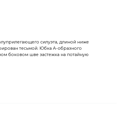
полуприлегающего силуэта, длиной ниже
орирован тесьмой. Юбка А-образного
евом боковом шве застежка на потайную