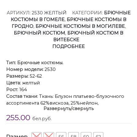
АРТИКУЛ:
2530 ЖЕЛТЫЙ
КАТЕГОРИИ:
БРЮЧНЫЕ
КОСТЮМЫ В ГОМЕЛЕ
,
БРЮЧНЫЕ КОСТЮМЫ В
ГРОДНО
,
БРЮЧНЫЕ КОСТЮМЫ В МОГИЛЕВЕ
,
БРЮЧНЫЙ КОСТЮМ
,
БРЮЧНЫЙ КОСТЮМ В
ВИТЕБСКЕ
ПОДРОБНЕЕ
Тип:
Брючные костюмы.
Номер модели:
2530
Размеры:
52-62
Цвета:
желтый
Рост:
164
Состав ткани
: Ткань: Блузон платьево-блузочного
ассортимента 62%вискоза, 25%нейлон,
Развернуть/свернуть
14%полиэстер;Блуза платьево-блузочного
255.00
ассортимента 73%П/Э, 21%вискоза,
бел.руб.
6%спандекс;Брюки платьево-костюмного
ассортимента 65%П/Э, 33%вискоза, 2%спандекс
Размер
Описание
: Блузон прямого, свободного силуэта, с