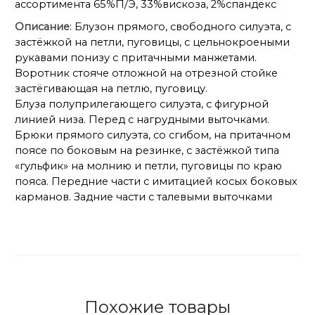
ассортимента 65%П/Э, 33%вискоза, 2%спандекс
Описание
: Блузон прямого, свободного силуэта, с
застёжкой на петли, пуговицы, с цельнокроеными
рукавами понизу с притачными манжетами.
Воротник стояче отложной на отрезной стойке
застёгивающая на петлю, пуговицу.
Блуза полуприлегающего силуэта, с фигурной
линией низа. Перед с нагрудными выточками.
Брюки прямого силуэта, со сгибом, на притачном
поясе по боковым на резинке, с застёжкой типа
«гульфик» на молнию и петли, пуговицы по краю
пояса. Передние части с имитацией косых боковых
карманов. Задние части с талевыми выточками
Похожие товары