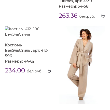
Jurimex, арт: 3239
Размеры: 54-58
263.36
Вы
бел.руб.
...
Костюмы
БелЭльСтиль , арт: 412-
596
Размеры: 44-62
234.00
Выбрать
бел.руб.
...