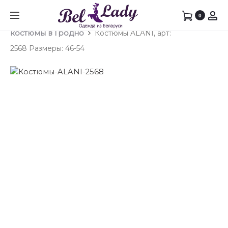
Prod
КОСТ
КОСТ
0
Главная
Брючный костюм
Брючные
ALANI,
ALANI,
navig
костюмы в Гродно
Костюмы ALANI, арт:
АРТ:
АРТ:
2568 Размеры: 46-54
2574
2560
РАЗМЕ
РАЗМЕ
52-
52-
62
58