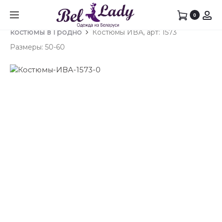
Prod
ПЛАТЬ
КОСТ
0
Главная
Брючный костюм
Брючные
ИВА,
ИВА,
navig
костюмы в Гродно
Костюмы ИВА, арт: 1573
АРТ:
АРТ:
Размеры: 50-60
1618
1493
РАЗМЕ
РАЗМЕ
50-
50-
60
60