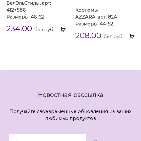
БелЭльСтиль , арт:
412+586
Костюмы
Размеры: 46-62
AZZARA, арт: 824
Размеры: 44-52
234.00
Выбрать
бел.руб.
208.00
...
Вы
бел.руб.
...
Новостная рассылка
Получайте своевременные обновления из ваших
любимых продуктов