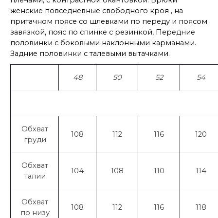
женские повседневные свободного кроя , на
притачном поясе со шлевками по переду и поясом
Ширина
72
72
72
73
завязкой, пояс по спинке с резинкой, Передние
по низу
половинки с боковыми наклонными карманами.
Задние половинки с талевыми вытачками.
длина
112
112
112
112
48
50
52
54
бл
Обхват
108
112
116
120
груди
Обхват
104
108
110
114
талии
Обхват
108
112
116
118
по низу