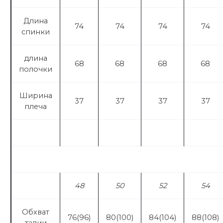
Длина
74
74
74
74
спинки
длина
68
68
68
68
полочки
Ширина
37
37
37
37
плеча
Бр
48
50
52
54
Обхват
76(96)
80(100)
84(104)
88(108)
талии