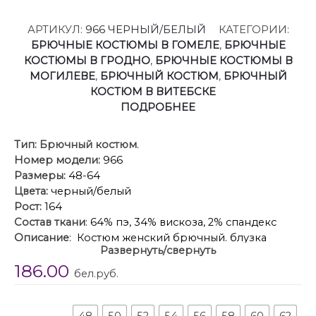
АРТИКУЛ:
966 ЧЕРНЫЙ/БЕЛЫЙ
КАТЕГОРИИ:
БРЮЧНЫЕ КОСТЮМЫ В ГОМЕЛЕ
,
БРЮЧНЫЕ
КОСТЮМЫ В ГРОДНО
,
БРЮЧНЫЕ КОСТЮМЫ В
МОГИЛЕВЕ
,
БРЮЧНЫЙ КОСТЮМ
,
БРЮЧНЫЙ
КОСТЮМ В ВИТЕБСКЕ
ПОДРОБНЕЕ
Тип:
Брючный костюм
.
Номер модели:
966
Размеры:
48-64
Цвета:
черный/белый
Рост:
164
Состав ткани
: 64% пэ, 34% вискоза, 2% спандекс
Описание
: Костюм женский брючный. блузка
Развернуть/свернуть
прямого силуэта, с асимметричными спущенными
186.00
плечами, с контрастной окантовкой. Брюки
бел.руб.
женские повседневные свободного кроя , на
притачном поясе со шлевками по переду и поясом
завязкой, пояс по спинке с резинкой, Передние
48
50
52
54
56
58
60
62