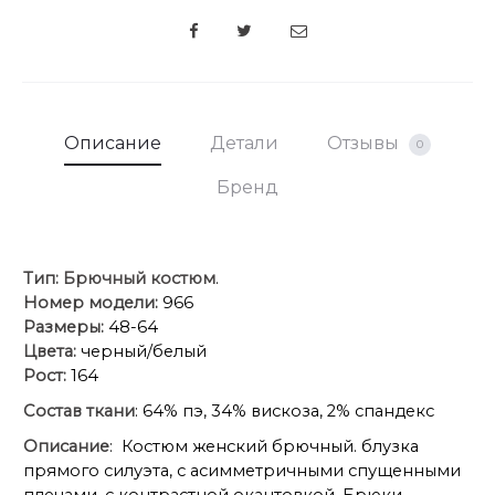
SHARE
длина
68
68
68
68
полочки
Ширина
37
37
37
37
Описание
Детали
Отзывы
0
плеча
Бренд
Бр
Тип:
Брючный костюм
.
Номер модели:
966
Размеры:
48-64
48
50
52
54
Цвета:
черный/белый
Рост:
164
Обхват
76(96)
80(100)
84(104)
88(108)
талии
Состав ткани
: 64% пэ, 34% вискоза, 2% спандекс
Описание
: Костюм женский брючный. блузка
Обхват
прямого силуэта, с асимметричными спущенными
106
110
114
118
бёдер
плечами, с контрастной окантовкой. Брюки