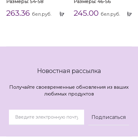
Размеры: 54-58
Размеры: 46-56
263.36
245.00
Выбрать
Вы
бел.руб.
бел.руб.
...
...
Новостная рассылка
Получайте своевременные обновления из ваших
любимых продуктов