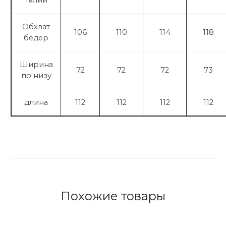
Обхват
106
110
114
118
бёдер
Ширина
72
72
72
73
по низу
длина
112
112
112
112
Похожие товары