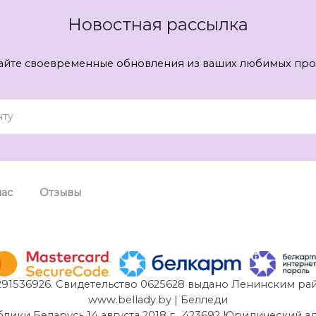
Новостная рассылка
айте своевременные обновления из ваших любимых про
нас
Отзывы
91536926. Свидетельство 0625628 выдано Ленинским рай
www.bellady.by | Белледи
и Беларусь 14 августа 2018 г . 423692 Юридический адрес: