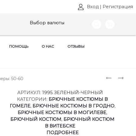
Вход
|
Регистрация
Выбор валюты
ПОМОЩЬ
О НАС
ОТЗЫВЫ
Produ
КОСТЮМ
КОСТЮМ
еры: 50-60
DIAMANT,
DIAMANT,
naviga
АРТ:
АРТ:
АРТИКУЛ:
1995 ЗЕЛЕНЫЙ-ЧЕРНЫЙ
1995
2095
КАТЕГОРИИ:
БРЮЧНЫЕ КОСТЮМЫ В
ЧЕРНО-
БОРДО
ГОМЕЛЕ
,
БРЮЧНЫЕ КОСТЮМЫ В ГРОДНО
,
БЕЛЫЙ
РАЗМЕРЫ
БРЮЧНЫЕ КОСТЮМЫ В МОГИЛЕВЕ
,
РАЗМЕРЫ
48-
БРЮЧНЫЙ КОСТЮМ
,
БРЮЧНЫЙ КОСТЮМ
50-
52
В ВИТЕБСКЕ
60
ПОДРОБНЕЕ