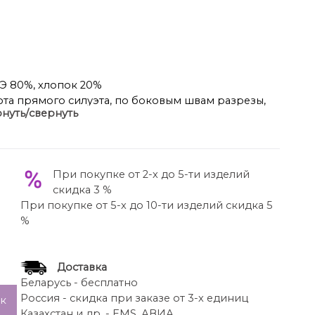
ПЭ 80%, хлопок 20%
фта прямого силуэта, по боковым швам разрезы,
нуть/свернуть
овный, стойка цельнокроенная. Брюки широкие,
й. Жилетка расширенная к низу, со смещенной
ый низ. Накладные карманы, широкая пройма.
В качестве отделки используется фурнитура.
При покупке от 2-х до 5-ти изделий
 по спинке 86 -88 см.
скидка 3 %
6-78 см, длина рукава 61-63 см.
При покупке от 5-х до 10-ти изделий скидка 5
рюк 109-111 см
%
Доставка
Беларусь - бесплатно
Россия - скидка при заказе от 3-х единиц
ик
Казахстан и др. - EMS, АВИА