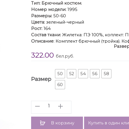
Тип:
Брючный костюм
.
Номер модели:
1995
Размеры:
50-60
Цвета:
зеленый-черный
Рост:
164
Состав ткани
: Жилетка: ПЭ 100%, коплект: 
Описание
: Комплект брючный (тройка). Ко
Развер
пройма квадратная, рукав втачной однош
322.00
верхний срез обработан поясом с резинко
бел.руб.
застежкой на тесьму-молнию, ассиметричн
Капюшон с отделочной деталью по отлету. 
Длина жилетки
50
52
54
56
58
Размер
Длина кофты по спинке 7
60
Длина б
Количество
В корзину
Купить в один кл