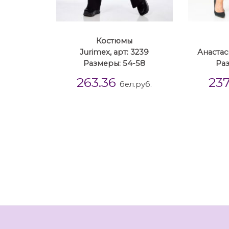
Костюмы
Jurimex, арт: 3239
Анастас
Размеры: 54-58
Ра
263.36
23
бел.руб.