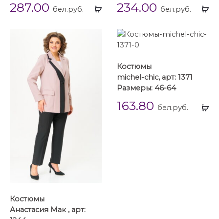
287.00
234.00
Выбрать
Вы
бел.руб.
бел.руб.
...
...
Костюмы
michel-chic, арт: 1371
Размеры: 46-64
163.80
Вы
бел.руб.
...
Костюмы
Анастасия Мак , арт: