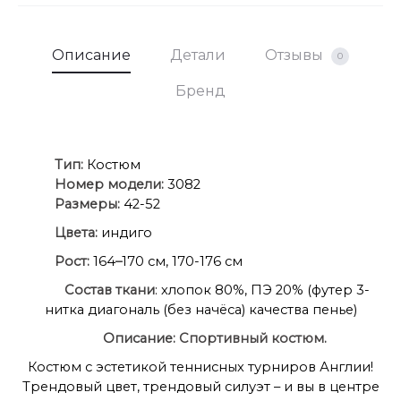
Полуобхват бедер брюк: 42 р – 47 см, 44 р – 49 см,
46 р. – 51 см, 48 р. – 53 см, 50 р. – 55 см, 52 р. – 57 см.
Описание
Детали
Отзывы
0
Бренд
Ти
п:
Костюм
Номер модели:
3082
Размеры:
42-52
Цвета:
индиго
Рост:
164
–
170 см, 170-176 см
Состав
ткани
: хлопок 80%, ПЭ 20% (футер 3-
нитка диагональ (без начёса) качества пенье)
Описание:
Спортивный костюм
.
Костюм с эстетикой теннисных турниров Англии!
Трендовый цвет, трендовый силуэт – и вы в центре