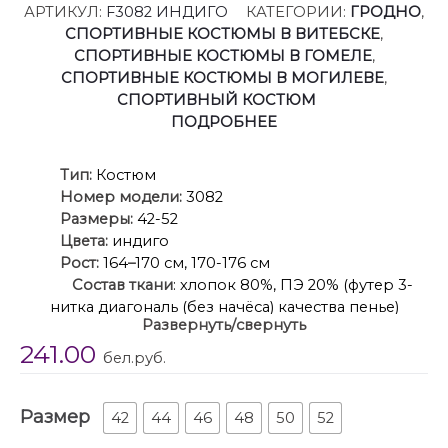
АРТИКУЛ:
F3082 ИНДИГО
КАТЕГОРИИ:
ГРОДНО
,
СПОРТИВНЫЕ КОСТЮМЫ В ВИТЕБСКЕ
,
СПОРТИВНЫЕ КОСТЮМЫ В ГОМЕЛЕ
,
СПОРТИВНЫЕ КОСТЮМЫ В МОГИЛЕВЕ
,
СПОРТИВНЫЙ КОСТЮМ
ПОДРОБНЕЕ
Ти
п:
Костюм
Номер модели:
3082
Размеры:
42-52
Цвета:
индиго
Рост:
164
–
170 см, 170-176 см
Состав
ткани
: хлопок 80%, ПЭ 20% (футер 3-
нитка диагональ (без начёса) качества пенье)
Развернуть/свернуть
Описание:
Спортивный костюм
.
241.00
Костюм с эстетикой теннисных турниров Англии!
бел.руб.
Трендовый цвет, трендовый силуэт – и вы в центре
внимания!
Размер
Зип-джемпер:
42
44
46
48
50
52
· классический силуэт