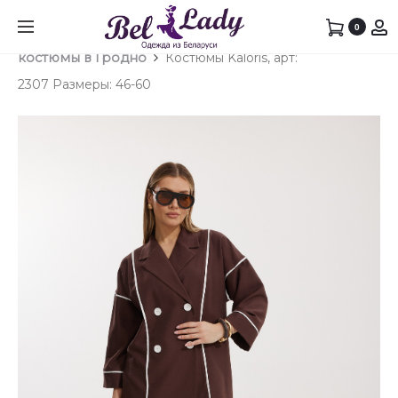
Prod
КОСТ
КОСТ
0
Главная
Брючный костюм
Брючные
KALORI
KALORI
navig
костюмы в Гродно
Костюмы Kaloris, арт:
АРТ:
АРТ:
2307 Размеры: 46-60
2306
2307/1
РАЗМЕ
РАЗМЕ
46-
46-
60
60