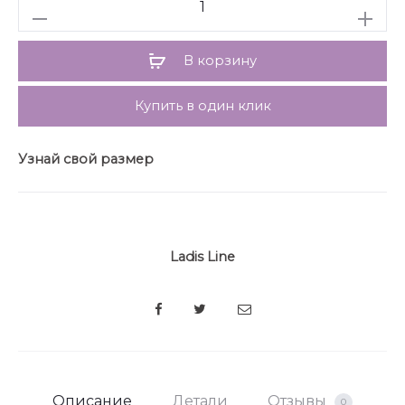
Количество
Рубашка прямого силуэта, укороченная. Застежка
центральная на петли и пуговицы. Плечо
приспущено, рукав летучая мышь.
В корзину
Воротник рубашечный. По спинке декоративная
печать
Купить в один клик
Узнай свой размер
Ladis Line
SHARE
Описание
Детали
Отзывы
0