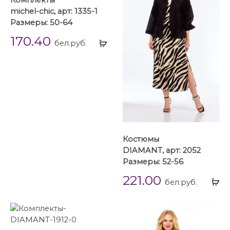
Комплекты
michel-chic, арт: 1335-1
Размеры: 50-64
170.40
Выбрать
бел.руб.
...
Костюмы
DIAMANT, арт: 2052
Размеры: 52-56
221.00
Вы
бел.руб.
...