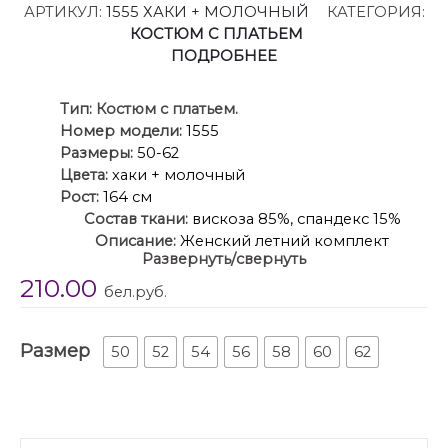
АРТИКУЛ:
1555 ХАКИ + МОЛОЧНЫЙ
КАТЕГОРИЯ:
КОСТЮМ С ПЛАТЬЕМ
ПОДРОБНЕЕ
Ти
п:
Костюм с платьем.
Номер модели:
1555
Размеры:
50-62
Цвета:
хаки + молочный
Рост:
164 см
Состав ткани:
вискоза 85%, спандекс 15%
Описание:
Женский летний комплект
Развернуть/свернуть
двухпредметный, состоящий из рубашки и платья.
210.00
Платье в стиле бохо. Силуэт бочонок, слегка
бел.руб.
зауженный к низу. Вырез горловины округлый.
Платье без рукавов. По полочке нагрудные
Размер
вытачки, выходящие из проймы. По переду на
50
52
54
56
58
60
62
уровне бедер накладные функциональные
карманы. Снизу декоративная пата. Спинка со
средним швом, вверху которого застежка на
потайную тесьму-молнию. Платье без подкладки.