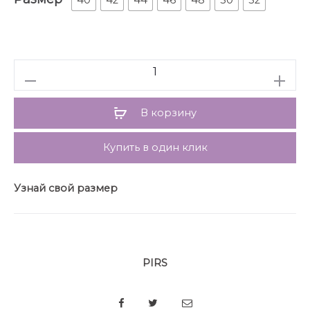
застежка на петли и пуговицы, спинка со средним
швом и шлицей, рукава втачные двухшовные, жакет
на подкладке. Юбка на притачном поясе, застежка
сзади на потайную молнию, юбка на подкладке.
Количество
Длина жакета по спинке около 71 см в размерах 40-
46 и около 72 см в размерах 48-52, длина рукавов
около 62 см. Длина юбки по боковому шву с
В корзину
поясом около 46 см в размерах 40-46 и около 49
см в размерах 48-52 см
Купить в один клик
Узнай свой размер
PIRS
SHARE