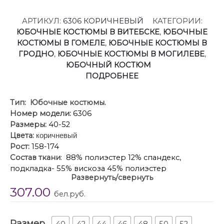
АРТИКУЛ:
6306 КОРИЧНЕВЫЙ
КАТЕГОРИИ:
ЮБОЧНЫЕ КОСТЮМЫ В ВИТЕБСКЕ
,
ЮБОЧНЫЕ
КОСТЮМЫ В ГОМЕЛЕ
,
ЮБОЧНЫЕ КОСТЮМЫ В
ГРОДНО
,
ЮБОЧНЫЕ КОСТЮМЫ В МОГИЛЕВЕ
,
ЮБОЧНЫЙ КОСТЮМ
ПОДРОБНЕЕ
Тип:
Юбочные костюмы.
Номер модели:
6306
Размеры:
40-52
Цвета:
коричневый
Рост:
158-174
Состав ткани
: 88% полиэстер 12% спандекс,
подкладка- 55% вискоза 45% полиэстер
Развернуть/свернуть
Описание
: Костюм-двойка из оверсайз жакета и
307.00
мини-юбки из ткани под замшу.
бел.руб.
Детали: жакет прямого силуэта, расширенная
линия плеч, пиджачный воротник, перед с
Размер
функциональными карманами, однобортная
40
42
44
46
48
50
52