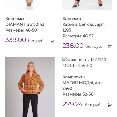
Костюмы
Костюмы
DIAMANT, арт: 2143
Карина Делюкс , арт:
Размеры: 46-50
1295
Размеры: 46-52
339.00
Выбрать
бел.руб.
238.00
...
Вы
бел.руб.
...
Комплекты
МАГИЯ МОДЫ, арт:
2460
Размеры: 52-58
279.24
Вы
бел.руб.
...