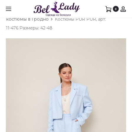
Prod
БЛУЗК
КАРДИ
0
Главная
Брючный костюм
Брючные
PUR
PUR
navig
костюмы в Гродно
Костюмы PUR PUR, арт:
PUR,
PUR,
11-476 Размеры: 42-48
АРТ:
АРТ:
11-
11-
474/1
479/2
РАЗМЕ
РАЗМЕ
42-
42-
48
48