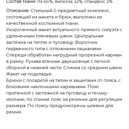
Состав ткани
: пэ 65%, вискоза 32%, спандекс 3%
Описание
: Стильный 2-предметный комплект,
состоящий из жакета и брюк, выполнен из
качественной костюмной ткани.
Укороченный жакет актуального прямого силуэта с
удлиненным плечевым швом. Центральная
застёжка на петлю и пуговицу. Воротник
пиджачного типа с отложными лацканами.
Спереди обработан нагрудный прорезной карман
в рамку. Рукава втачные двухшовные с легкой
сборкой в нижней части. Спинка со средним швом.
Жакет на подкладке.
Брюки с посадкой на талии и защипами от пояса, с
боковыми наклонными карманами. Пояс
притачной с застежкой на пуговицу и тесьму-
молнию, по спинке пояс на резинке для регуляции
размера. По поясу предусмотрены шлевки для
ремня.