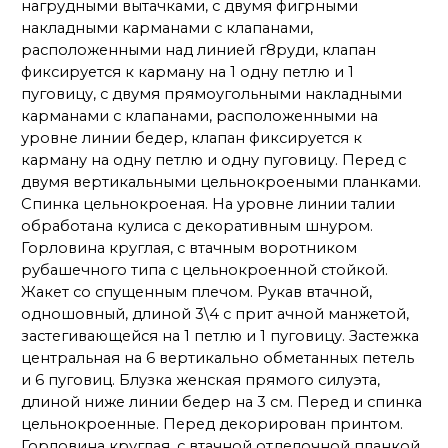
нагрудными вытачками, с двумя фигрными
накладными карманами с клапанами,
расположенными над линией г8руди, клапан
фиксируется к карману на 1 одну петлю и 1
пуговицу, с двумя прямоугольными накладными
карманами с клапанами, расположенными на
уровне линии бедер, клапан фиксируется к
карману на одну петлю и одну пуговицу. Перед с
двумя вертикальными цельнокроеными планками.
Спинка цельнокроеная. На уровне линии талии
обработана кулиса с декоративным шнуром.
Горловина круглая, с втачным воротником
рубашечного типа с цельнокроенной стойкой.
Жакет со спущенным плечом. Рукав втачной,
одношовный, длиной 3\4 с прит ачной манжетой,
застегивающейся на 1 петлю и 1 пуговицу. Застежка
центральная на 6 вертикально обметанных петель
и 6 пуговиц. Блузка женская прямого силуэта,
длиной ниже линии бедер на 3 см. Перед и спинка
цельнокроенные. Перед декорирован принтом.
Горловина круглая, с втачной отделочной планкой.