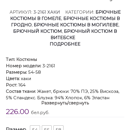
АРТИКУЛ:
3-2161 ХАКИ
КАТЕГОРИИ:
БРЮЧНЫЕ
КОСТЮМЫ В ГОМЕЛЕ
,
БРЮЧНЫЕ КОСТЮМЫ В
ГРОДНО
,
БРЮЧНЫЕ КОСТЮМЫ В МОГИЛЕВЕ
,
БРЮЧНЫЙ КОСТЮМ
,
БРЮЧНЫЙ КОСТЮМ В
ВИТЕБСКЕ
ПОДРОБНЕЕ
Тип:
Костюмы
Номер модели:
3-2161
Размеры:
54-58
Цвета:
хаки
Рост:
164
Состав ткани
: Жакет, брюки: 70% ПЭ, 25% Вискоза,
5% Спандекс. Блузка: 94% Хлопок, 6% Эластан
Развернуть/свернуть
Описание
: Комплект женский трех предметный:
226.00
жакет, блузка и брюки. Жакет прямого силуэта,
бел.руб.
длиной ниже линии бедер на 20 см. Перед с двумя
нагрудными вытачками, с двумя фигрными
Размер
накладными карманами с клапанами,
54
56
58