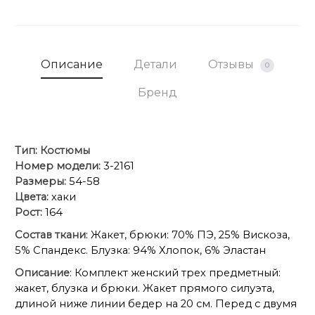
втачной, одношовный. Блузка без плечевых
накладок. . Передние половинки брюк с
отрезными блочками. Задние половинки с
талиевыми вытачками. Верхний срез с притачным
Описание
Детали
Отзывы
0
поясом, собранным на эластичную тесьму и
закрепленную двумя отделочными строчками.
Бренд
Длина спинки жакета 84 см. Длина рукава жакета 37
см. Длина брюк 97 см. Длина блузки 62 см. Длина
рукава 16
Тип:
Костюмы
Номер модели:
3-2161
Размеры:
54-58
Цвета:
хаки
Рост:
164
Состав ткани
: Жакет, брюки: 70% ПЭ, 25% Вискоза,
5% Спандекс. Блузка: 94% Хлопок, 6% Эластан
Описание
: Комплект женский трех предметный:
жакет, блузка и брюки. Жакет прямого силуэта,
длиной ниже линии бедер на 20 см. Перед с двумя