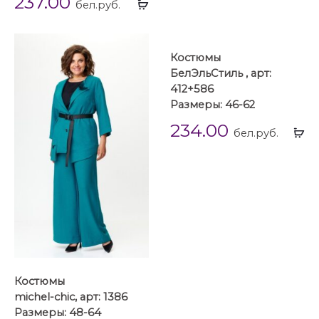
237.00
Выбрать
...
бел.руб.
...
Костюмы
БелЭльСтиль , арт:
412+586
Размеры: 46-62
234.00
Вы
бел.руб.
...
Костюмы
michel-chic, арт: 1386
Размеры: 48-64