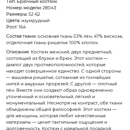
незначительно отличаться от фото. Длина блузки 76
Тип:
Брючный костюм
.
см (р 52-56), 77 см (р 58-62). Длина рукава 23 см (р
Номер модели:
28043
52-56), 23,5 см (р 58-62). Длина брюк 108 см.
Размеры:
52-62
Цвета:
изумрудный
Рост:
164
Состав ткани
: основная ткань 53% лён, 47% вискоза,
отделочная ткань-ришелье 100% хлопок.
Описание
: Костюм женский, двух предметный,
состоящий из блузки и брюк. Этот костюм —
диалог двух противоположностей, которые
находят совершенное единство. С одной стороны
— вышивка ришелье, сотканная из тончайших
нитей и ажурных прорезей. С другой — плотный
лён. Вместе они создают образ одновременно
утончённый и основательный, лёгкий и
монументальный. Несмотря на контраст, обе ткани
объединены общей философией. Этот костюм —
для женщины, которая любит качественные
материалы — ценит тактильные ощущения и
долговечность. Костюм с идеальной посадкой