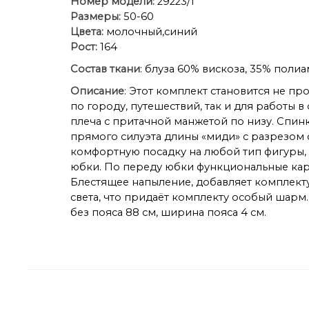
Номер модели:
29223/1
Размеры:
50-60
Цвета:
молочный,синий
Рост:
164
Состав ткани
: блуза 60% вискоза, 35% поли
Описание
: Этот комплект становится не п
по городу, путешествий, так и для работы 
плеча с притачной манжетой по низу. Спин
прямого силуэта длины «миди» с разрезом 
комфортную посадку на любой тип фигуры, 
юбки. По переду юбки функциональные кар
Блестящее напыление, добавляет комплект
света, что придаёт комплекту особый шарм. Дл
без пояса 88 см, ширина пояса 4 см.