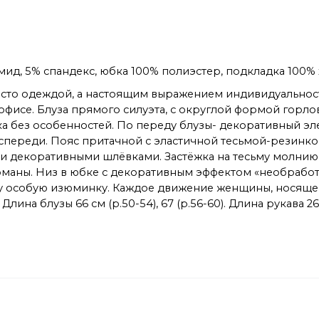
амид, 5% спандекс, юбка 100% полиэстер, подкладка 100%
росто одеждой, а настоящим выражением индивидуальност
в офисе. Блуза прямого силуэта, с округлой формой горл
ка без особенностей. По переду блузы- декоративный эл
спереди. Пояс притачной с эластичной тесьмой-резинко
и декоративными шлёвками. Застёжка на тесьму молнию 
маны. Низ в юбке с декоративным эффектом «необработа
у особую изюминку. Каждое движение женщины, носящей 
ина блузы 66 см (р.50-54), 67 (р.56-60). Длина рукава 26,5