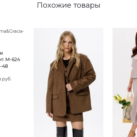
Похожие товары
ы
т: М-624
-48
.руб.