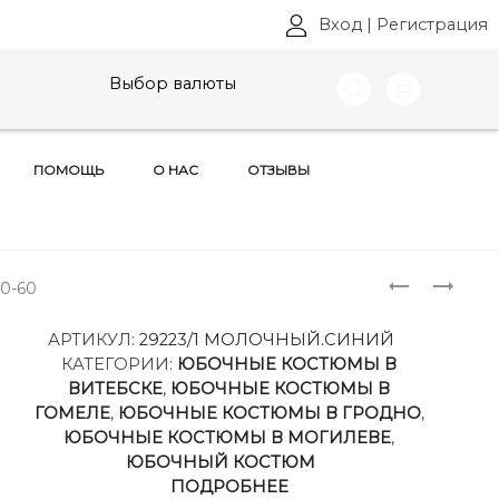
Вход
|
Регистрация
Выбор валюты
ПОМОЩЬ
О НАС
ОТЗЫВЫ
Produ
ПЛАТЬЯ
ПЛАТЬЯ
50-60
VITTORIA
VITTORIA
naviga
QUEEN,
QUEEN,
АРТИКУЛ:
29223/1 МОЛОЧНЫЙ.СИНИЙ
АРТ:
АРТ:
КАТЕГОРИИ:
ЮБОЧНЫЕ КОСТЮМЫ В
29013
29303
ВИТЕБСКЕ
,
ЮБОЧНЫЕ КОСТЮМЫ В
РАЗМЕРЫ
РАЗМЕРЫ
ГОМЕЛЕ
,
ЮБОЧНЫЕ КОСТЮМЫ В ГРОДНО
,
50-
48-
ЮБОЧНЫЕ КОСТЮМЫ В МОГИЛЕВЕ
,
60
58
ЮБОЧНЫЙ КОСТЮМ
ПОДРОБНЕЕ