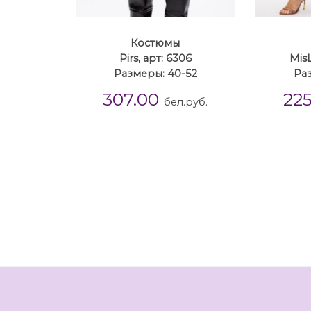
Костюмы
Pirs, арт: 6306
MisL
Размеры: 40-52
Ра
307.00
22
бел.руб.