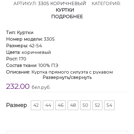
АРТИКУЛ:
3305 КОРИЧНЕВЫЙ
КАТЕГОРИЯ:
КУРТКИ
ПОДРОБНЕЕ
Тип:
Куртки
Номер модели:
3305
Размеры:
42-54
Цвета:
коричневый
Рост:
170
Состав ткани
: 100% ПЭ
Описание
: Куртка прямого силуэта с рукавом
Развернуть/свернуть
реглан внизу на притачной планке со вставленной
232.00
в него резинкой. Полочка с центральной застёжкой
бел.руб.
на петли пуговицы, и карманами в рельефах.
Спинка длиннее полочки и по низу куртки
Размер
вставлена резинка с фиксатором. Воротник-стойка
42
44
46
48
50
52
54
с застежкой на петли-пуговицы. Куртка из
плащевой ткани на подкладке.