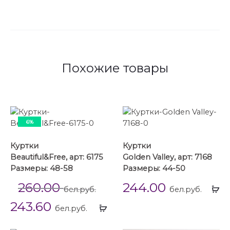
Похожие товары
6%
Куртки
Куртки
Beautiful&Free, арт: 6175
Golden Valley, арт: 7168
Размеры: 48-58
Размеры: 44-50
260.00
244.00
Вы
бел.руб.
бел.руб.
...
243.60
Выбрать
бел.руб.
...