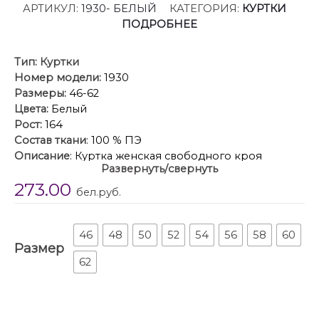
АРТИКУЛ:
1930- БЕЛЫЙ
КАТЕГОРИЯ:
КУРТКИ
ПОДРОБНЕЕ
Тип:
Куртки
Номер модели:
1930
Размеры:
46-62
Цвета:
Белый
Рост:
164
Состав ткани
: 100 % ПЭ
Описание
: Куртка женская свободного кроя
Развернуть/свернуть
представлена в большом размерном ряде.
273.00
Современная и удобная куртка освежит гардероб,
бел.руб.
а благодаря непромокаемой и непродуваемой
ткани зищитит от непогоды. Утеплитель ” Hoopon”
подходит для температуры от 0 до – 5. Объемный
46
48
50
52
54
56
58
60
Размер
капюшон украшен трикотажным довязом. Перед с
62
удобными боковыми карманами. Рукава со
спущенной линией плеча, а внизу с трикотажными
манжетами . По бокам внизу фигурные разрезы
округлой формы так же украшены трикотажными