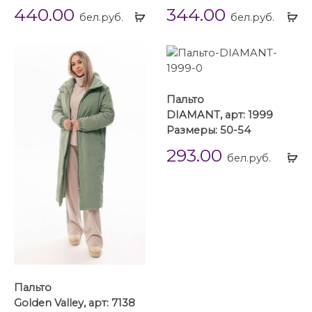
440.00
344.00
Выбрать
Вы
бел.руб.
бел.руб.
...
...
Пальто
DIAMANT, арт: 1999
Размеры: 50-54
293.00
Вы
бел.руб.
...
Пальто
Golden Valley, арт: 7138