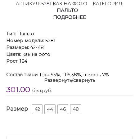
АРТИКУЛ:
5281 КАК НА ФОТО
КАТЕГОРИЯ:
ПАЛЬТО
ПОДРОБНЕЕ
Тип:
Пальто
Номер модели:
5281
Размеры:
42-48
Цвета:
как на фото
Рост:
164
Состав ткани
: Пан 55%, ПЭ 38%, шерсть 7%
Развернуть/свернуть
Подкладка: ПЭ 100%
301.00
бел.руб.
Описание
: Женское укороченное пальто из
искусственного меха — современное и уютное
Размер
решение для холодного сезона. Мягкий фактурный
42
44
46
48
мех дарит комфорт и тепло, а укороченный силуэт
подчёркивает лёгкость и актуальность образа.
Модель выполнена с однобортной застёжкой на
пуговицы, широким отложным воротником и