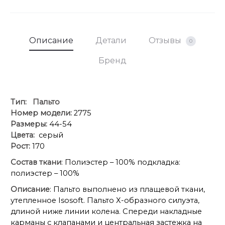
рукава от
74
74
74
75
75
горловины
Описание
Детали
Отзывы
0
Объем по
136
140
144
148
152
груди
Бренд
Объем по
136
140
144
148
152
талии
Тип:
Пальто
Номер модели:
2775
Объем по
Размеры:
44-54
186
190
194
198
202
2
низу
Цвета:
серый
Рост:
170
Объем
Состав ткани
: Полиэстер – 100% подкладка:
рукава
50
52
54
54
56
полиэстер – 100%
вверху
Описание
: Пальто выполнено из плащевой ткани,
утепленное Isosoft. Пальто Х-образного силуэта,
Объем
длиной ниже линии колена. Спереди накладные
рукава
32
32
32
34
34
карманы с клапанами и центральная застежка на