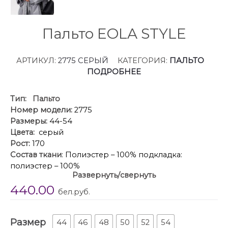
Пальто EOLA STYLE
АРТИКУЛ:
2775 СЕРЫЙ
КАТЕГОРИЯ:
ПАЛЬТО
ПОДРОБНЕЕ
Тип:
Пальто
Номер модели:
2775
Размеры:
44-54
Цвета:
серый
Рост:
170
Состав ткани
: Полиэстер – 100% подкладка:
полиэстер – 100%
Развернуть/свернуть
Описание
: Пальто выполнено из плащевой ткани,
440.00
утепленное Isosoft. Пальто Х-образного силуэта,
бел.руб.
длиной ниже линии колена. Спереди накладные
карманы с клапанами и центральная застежка на
Размер
молнию. Спинка цельная. По линии талии кулиса с
44
46
48
50
52
54