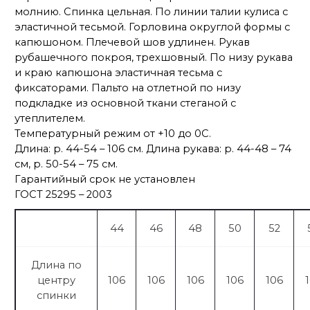
внизу
молнию. Спинка цельная. По линии талии кулиса с
эластичной тесьмой. Горловина округлой формы с
капюшоном. Плечевой шов удлинен. Рукав
рубашечного покроя, трехшовный. По низу рукава
и краю капюшона эластичная тесьма с
фиксаторами. Пальто на отлетной по низу
подкладке из основной ткани стеганой с
утеплителем.
Температурный режим от +10 до 0С.
Длина: р. 44-54 – 106 см. Длина рукава: р. 44-48 – 74
см, р. 50-54 – 75 см.
Гарантийный срок не установлен
ГОСТ 25295 – 2003
44
46
48
50
52
Длина по
центру
106
106
106
106
106
спинки