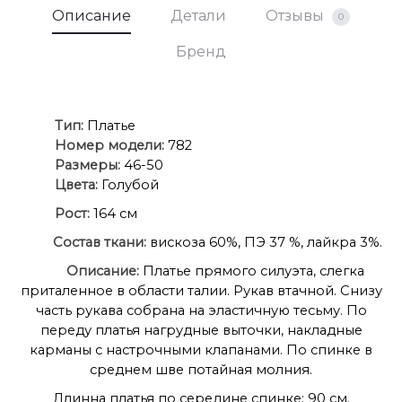
Описание
Детали
Отзывы
0
Бренд
Ти
п:
Платье
Номер модели:
782
Размеры:
46-50
Цвета:
Голубой
Рост:
164 см
Состав ткани:
вискоза 60%, ПЭ 37 %, лайкра 3%.
Описание:
Платье прямого силуэта, слегка
приталенное в области талии. Рукав втачной. Снизу
часть рукава собрана на эластичную тесьму. По
переду платья нагрудные выточки, накладные
карманы с настрочными клапанами. По спинке в
среднем шве потайная молния.
Длинна платья по середине спинке: 90 см.