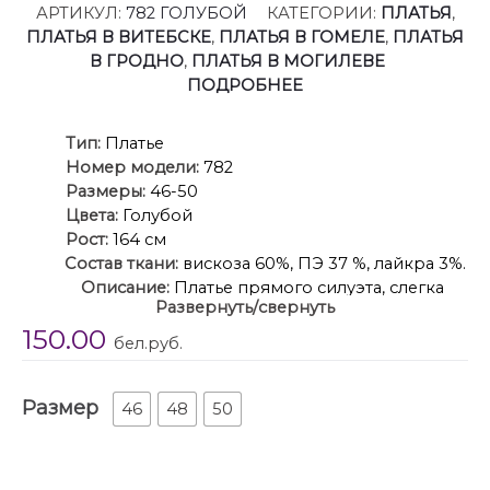
АРТИКУЛ:
782 ГОЛУБОЙ
КАТЕГОРИИ:
ПЛАТЬЯ
,
ПЛАТЬЯ В ВИТЕБСКЕ
,
ПЛАТЬЯ В ГОМЕЛЕ
,
ПЛАТЬЯ
В ГРОДНО
,
ПЛАТЬЯ В МОГИЛЕВЕ
ПОДРОБНЕЕ
Ти
п:
Платье
Номер модели:
782
Размеры:
46-50
Цвета:
Голубой
Рост:
164 см
Состав ткани:
вискоза 60%, ПЭ 37 %, лайкра 3%.
Описание:
Платье прямого силуэта, слегка
Развернуть/свернуть
приталенное в области талии. Рукав втачной. Снизу
150.00
часть рукава собрана на эластичную тесьму. По
бел.руб.
переду платья нагрудные выточки, накладные
карманы с настрочными клапанами. По спинке в
Размер
среднем шве потайная молния.
46
48
50
Длинна платья по середине спинке: 90 см.
Длина рукава: 61 см.