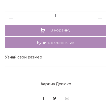
в боковых швах. Спинка аналогичная переду.
Платье без подкладки. Съёмный пояс из основного
полотна в комплекте.
Количество
В корзину
Купить в один клик
Узнай свой размер
Карина Делюкс
SHARE