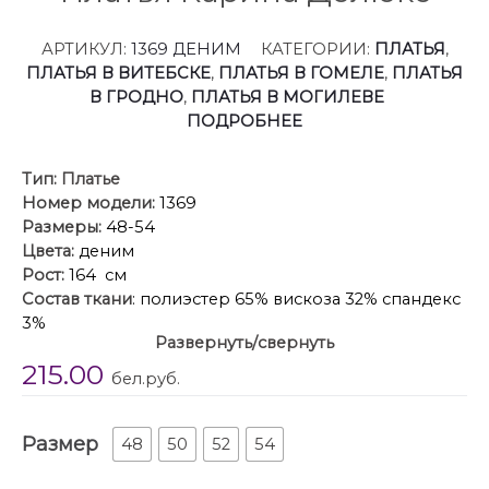
АРТИКУЛ:
1369 ДЕНИМ
КАТЕГОРИИ:
ПЛАТЬЯ
,
ПЛАТЬЯ В ВИТЕБСКЕ
,
ПЛАТЬЯ В ГОМЕЛЕ
,
ПЛАТЬЯ
В ГРОДНО
,
ПЛАТЬЯ В МОГИЛЕВЕ
ПОДРОБНЕЕ
Тип:
Платье
Номер модели:
1369
Размеры:
48-54
Цвета:
деним
Рост:
164 см
Состав ткани
: полиэстер 65% вискоза 32% спандекс
3%
Развернуть/свернуть
Описание:
Платье выполнено из мягкой плательной
215.00
ткани с джинсовой фактурой. Силуэт прямой,
бел.руб.
линия плеча спущена. По переду горизонтальный
подрез и полурельефы, отстрочены контрастной
Размер
отделкой. Горловина овальная, застёжка планка на
48
50
52
54
кнопки. Низ рукава обработан манжетой. Карманы