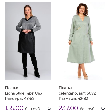
Платье
Платья
Liona Style , арт: 863
celentano, арт: 5072
Размеры: 48-52
Размеры: 42-82
155.00
237.00
Выбрать
Вы
бел.руб.
бел.руб.