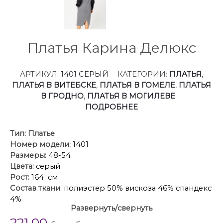
Платья Карина Делюкс
АРТИКУЛ:
1401 СЕРЫЙ
КАТЕГОРИИ:
ПЛАТЬЯ
,
ПЛАТЬЯ В ВИТЕБСКЕ
,
ПЛАТЬЯ В ГОМЕЛЕ
,
ПЛАТЬЯ
В ГРОДНО
,
ПЛАТЬЯ В МОГИЛЕВЕ
ПОДРОБНЕЕ
Тип:
Платье
Номер модели:
1401
Размеры:
48-54
Цвета:
серый
Рост:
164 см
Состав ткани
: полиэстер 50% вискоза 46% спандекс
4%
Развернуть/свернуть
Описание:
Платье женское, выполнено из
221.00
комбинации трикотажного полотна и рубашечной