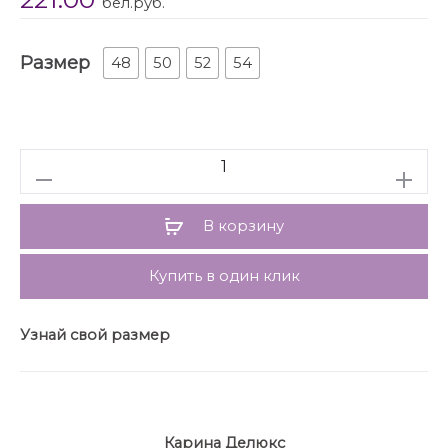
бел.руб.
ткани.
Силуэт прямой, линия плеча спущена. Горловина
Размер
овальная обработана трикотажным довязом. В
48
50
52
54
области талии по переду частично кулиса с 2 мя
стопперами и эластичным шнуром. Карманы в
боковых швах. Спинка имеет декоративные
элементы: защип, нашивку, фигурный подрез в
Количество
нижней части юбки.
Рукава платья выполнены из рубашечной ткани,
широкие. Низ рукава на манжете из довяза. В шве
В корзину
рукава кулиса со стоппером и эластичным шнуром.
Платье без застёжки, без подкладки.
Купить в один клик
Узнай свой размер
Карина Делюкс