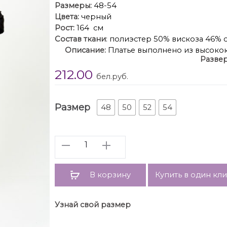
Размеры:
48-54
Цвета:
черный
Рост:
164 см
Состав ткани
: полиэстер 50% вискоза 46% 
Описание:
Платье выполнено из высокок
Развер
декоративной аппликацией из сатина в то
212.00
зауженно; линия плеча спущена. Горловин
бел.руб.
переду настроена аппликация в виде лепес
прямой , низ обработан бейкой. Спинк
п
Размер
48
50
52
54
Количество
В корзину
Купить в один кл
Узнай свой размер