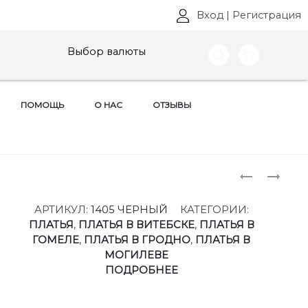
Вход
|
Регистрация
Выбор валюты
ПОМОЩЬ
О НАС
ОТЗЫВЫ
Produ
КОСТЮМ
ПЛАТЬЯ
КАРИНА
КАРИНА
naviga
ДЕЛЮКС
ДЕЛЮКС
АРТИКУЛ:
1405 ЧЕРНЫЙ
КАТЕГОРИИ:
,
,
ПЛАТЬЯ
,
ПЛАТЬЯ В ВИТЕБСКЕ
,
ПЛАТЬЯ В
АРТ:
АРТ:
ГОМЕЛЕ
,
ПЛАТЬЯ В ГРОДНО
,
ПЛАТЬЯ В
1399
1405
МОГИЛЕВЕ
РАЗМЕРЫ
РАЗМЕРЫ
ПОДРОБНЕЕ
48-
48-
54
54