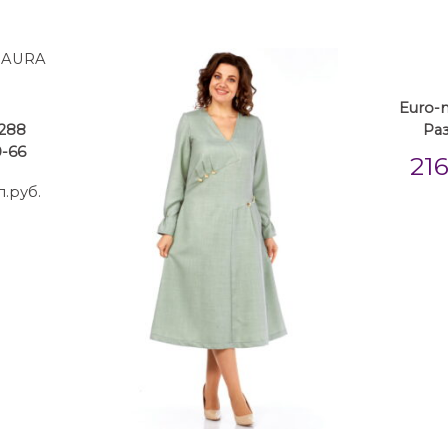
Euro-m
3288
Ра
-66
21
л.руб.