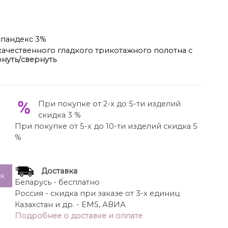
спандекс 3%
ачественного гладкого трикотажного полотна с
нуть/свернуть
н основной ткани. Силуэт прямой, к низу слегка
а овальная, обработана декоративной бейкой. По
тков. Карманы в боковых швах. Рукав длиной 3/4,
а со средним швом. Платье без застёжки, без
При покупке от 2-х до 5-ти изделий
одкладки.
скидка 3 %
При покупке от 5-х до 10-ти изделий скидка 5
%
Доставка
ик
Беларусь - бесплатно
Россия - скидка при заказе от 3-х единиц
Казахстан и др. - EMS, АВИА
Подробнее о доставке и оплате