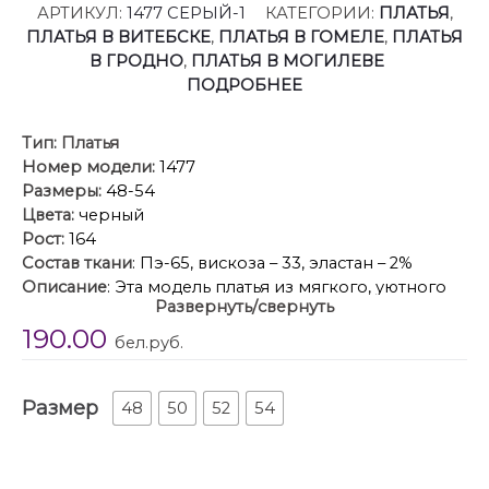
АРТИКУЛ:
1477 СЕРЫЙ-1
КАТЕГОРИИ:
ПЛАТЬЯ
,
ПЛАТЬЯ В ВИТЕБСКЕ
,
ПЛАТЬЯ В ГОМЕЛЕ
,
ПЛАТЬЯ
В ГРОДНО
,
ПЛАТЬЯ В МОГИЛЕВЕ
ПОДРОБНЕЕ
Тип:
Платья
Номер модели:
1477
Размеры:
48-54
Цвета:
черный
Рост:
164
Состав ткани
: Пэ-65, вискоза – 33, эластан – 2%
Описание
: Эта модель платья из мягкого, уютного
Развернуть/свернуть
трикотажа подходит как для повседневного
190.00
использования, так и для торжественных
бел.руб.
мероприятий. Прочная и эластичная ткань делает
его незаменимым элементом вашего гардероба.
Размер
Облегающий силуэт с эффектным подрезом по
48
50
52
54
линии талии, переходящий в пояс с металлической
пряжкой акцентирует фигуру и создает стильный,
утончённый вид. Мягкая полулежащая стойка у