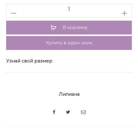
особенностей. Застежка – потайная тесьма-молния
Количество
по центральному шву спинки! Подкладка 100%
хлопок!
Длина – 110 см, рукав – 35 см
В корзину
Купить в один клик
Узнай свой размер
Лилиана
SHARE