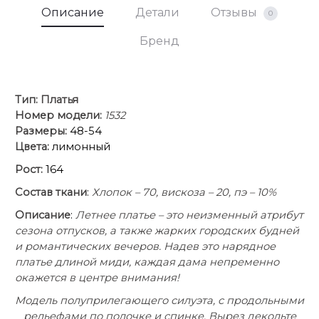
Описание
Детали
Отзывы
0
Бренд
Тип:
Платья
Номер модели:
1532
Размеры:
48-54
Цвета:
лимонный
Рост:
164
Состав ткани
:
Хлопок – 70, вискоза – 20, пэ – 10%
Описание
:
Летнее платье – это неизменный атрибут
сезона отпусков, а также жарких городских будней
и романтических вечеров. Надев это нарядное
платье длиной миди, каждая дама непременно
окажется в центре внимания!
Модель полуприлегающего силуэта, с продольными
рельефами по полочке и спинке. Вырез декольте