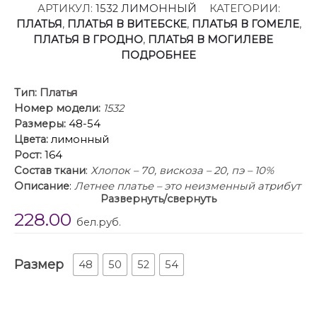
АРТИКУЛ:
1532 ЛИМОННЫЙ
КАТЕГОРИИ:
ПЛАТЬЯ
,
ПЛАТЬЯ В ВИТЕБСКЕ
,
ПЛАТЬЯ В ГОМЕЛЕ
,
ПЛАТЬЯ В ГРОДНО
,
ПЛАТЬЯ В МОГИЛЕВЕ
ПОДРОБНЕЕ
Тип:
Платья
Номер модели:
1532
Размеры:
48-54
Цвета:
лимонный
Рост:
164
Состав ткани
:
Хлопок – 70, вискоза – 20, пэ – 10%
Описание
:
Летнее платье – это неизменный атрибут
Развернуть/свернуть
сезона отпусков, а также жарких городских будней
228.00
и романтических вечеров. Надев это нарядное
бел.руб.
платье длиной миди, каждая дама непременно
окажется в центре внимания!
Размер
Модель полуприлегающего силуэта, с продольными
48
50
52
54
рельефами по полочке и спинке. Вырез декольте
квадратной формы. Рукав вточной, чуть присборен
по окату, свободный, длиной до локтя! Спинка без