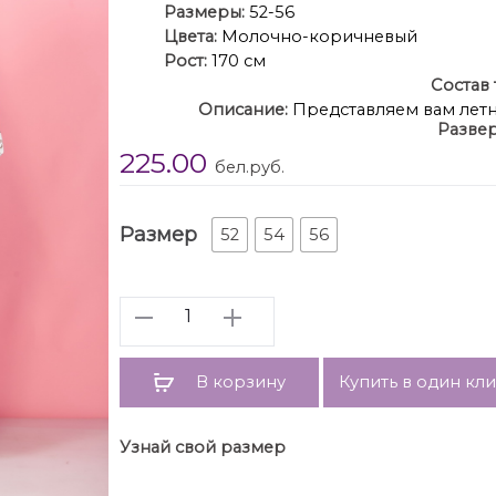
Размеры:
52-56
Цвета:
Молочно-коричневый
Рост:
170 см
Состав 
Описание:
Представляем вам летн
Развер
выбором для теплых дней! Изготовлен
225.00
обеспечивает комфорт и воздухопрони
бел.руб.
жа
Модель украшена нежным цветочным прин
вид. Застежка на петли-пуговицы не только
Размер
52
54
56
надевании и созд
Кроме того, платье оснащено карманами 
мелочей, таких как ключи или телефон, не
Количество
делает платье подходящим для разн
романтических 
Выбирайте это летнее платье, чтобы по
В корзину
Купить в один кл
летом в полном объем
Узнай свой размер