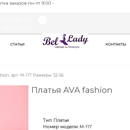
ка заказов пн-пт 9:00 -
llady.by@mail.ru
+79101126986
СТАТЬИ
КОНТАКТЫ
hion, арт: М-117 Размеры: 52-56
Платья AVA fashion
Ти
п:
Платья
Номер модели:
М-117