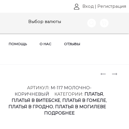
Вход
|
Регистрация
Выбор валюты
ПОМОЩЬ
О НАС
ОТЗЫВЫ
Produ
ПЛАТЬЯ
ПЛАТЬЯ
AVA
AVA
naviga
FASHION,
FASHION,
АРТИКУЛ:
М-117 МОЛОЧНО-
АРТ:
АРТ:
КОРИЧНЕВЫЙ
КАТЕГОРИИ:
ПЛАТЬЯ
,
М-116
М-118
ПЛАТЬЯ В ВИТЕБСКЕ
,
ПЛАТЬЯ В ГОМЕЛЕ
,
РАЗМЕРЫ
РАЗМЕРЫ
ПЛАТЬЯ В ГРОДНО
,
ПЛАТЬЯ В МОГИЛЕВЕ
52-
50-
ПОДРОБНЕЕ
56
56