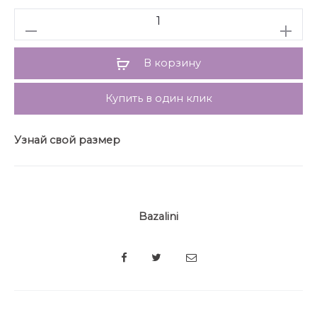
карманами в боковых швах. Акцентным решением
Количество
стала игра полоски, добавляющая модели больше
динамики. Длина позволяет носить платье с обувью
как на каблуке, так и на плоском ходу.
В корзину
Купить в один клик
Узнай свой размер
Bazalini
SHARE