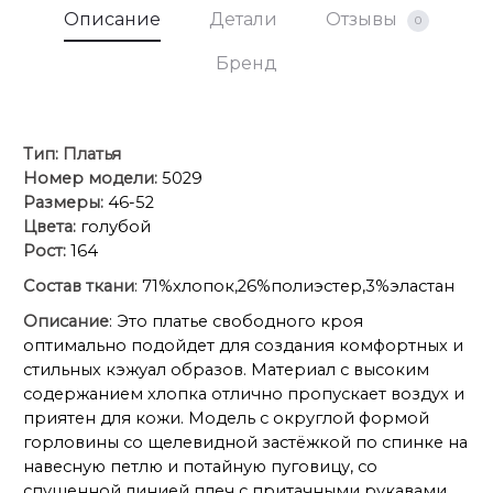
Описание
Детали
Отзывы
0
Бренд
Тип:
Платья
Номер модели:
5029
Размеры:
46-52
Цвета:
голубой
Рост:
164
Состав ткани
: 71%хлопок,26%полиэстер,3%эластан
Описание
: Это платье свободного кроя
оптимально подойдет для создания комфортных и
стильных кэжуал образов. Материал с высоким
содержанием хлопка отлично пропускает воздух и
приятен для кожи. Модель с округлой формой
горловины со щелевидной застёжкой по спинке на
навесную петлю и потайную пуговицу, со
спущенной линией плеч с притачными рукавами,