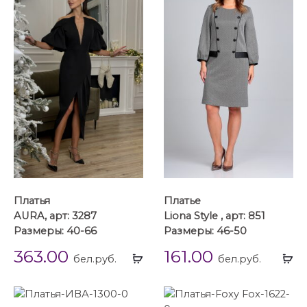
Платья
Платье
AURA, арт: 3287
Liona Style , арт: 851
Размеры: 40-66
Размеры: 46-50
363.00
161.00
Выбрать
Вы
бел.руб.
бел.руб.
...
...