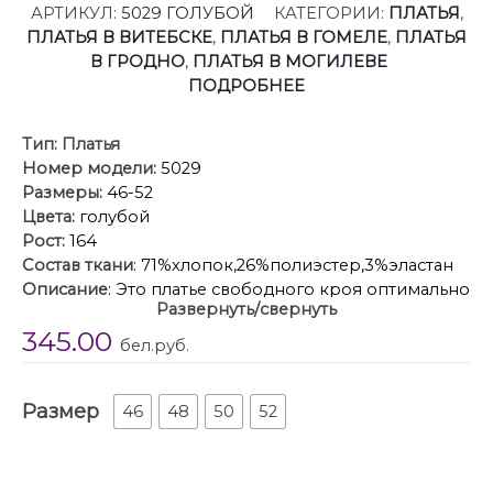
АРТИКУЛ:
5029 ГОЛУБОЙ
КАТЕГОРИИ:
ПЛАТЬЯ
,
ПЛАТЬЯ В ВИТЕБСКЕ
,
ПЛАТЬЯ В ГОМЕЛЕ
,
ПЛАТЬЯ
В ГРОДНО
,
ПЛАТЬЯ В МОГИЛЕВЕ
ПОДРОБНЕЕ
Тип:
Платья
Номер модели:
5029
Размеры:
46-52
Цвета:
голубой
Рост:
164
Состав ткани
: 71%хлопок,26%полиэстер,3%эластан
Описание
: Это платье свободного кроя оптимально
Развернуть/свернуть
подойдет для создания комфортных и стильных
345.00
кэжуал образов. Материал с высоким содержанием
бел.руб.
хлопка отлично пропускает воздух и приятен для
кожи. Модель с округлой формой горловины со
Размер
щелевидной застёжкой по спинке на навесную
46
48
50
52
петлю и потайную пуговицу, со спущенной линией
плеч с притачными рукавами, фигурным
отделочным карманом и функциональными