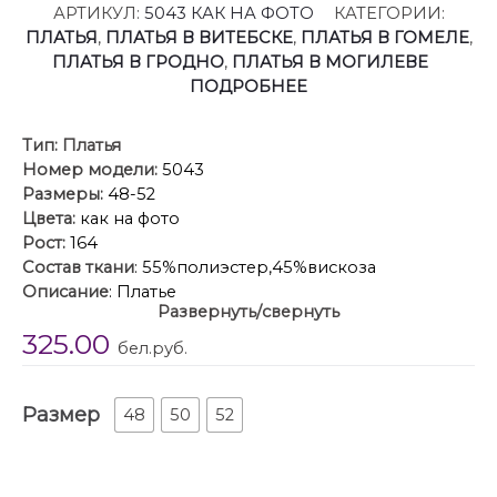
АРТИКУЛ:
5043 КАК НА ФОТО
КАТЕГОРИИ:
ПЛАТЬЯ
,
ПЛАТЬЯ В ВИТЕБСКЕ
,
ПЛАТЬЯ В ГОМЕЛЕ
,
ПЛАТЬЯ В ГРОДНО
,
ПЛАТЬЯ В МОГИЛЕВЕ
ПОДРОБНЕЕ
Тип:
Платья
Номер модели:
5043
Размеры:
48-52
Цвета:
как на фото
Рост:
164
Состав ткани
: 55%полиэстер,45%вискоза
Описание
: Платье
Развернуть/свернуть
Откройте для себя наше уникальное платье длины
325.00
мидакси, которое подойдёт для любой фигуры
бел.руб.
благодаря своему крою. Мягкая струящая ткань
придаёт платью элегантный штрих, а разрезы по
Размер
бокам создают захватывающий эффект,
48
50
52
привлекающий внимание, и соблазнительно
демонстрируют ваши ноги. Модель с округлой
формой горловины с каплевидной застёжкой