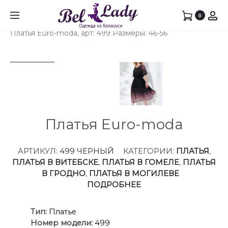
Prod
КОСТ
ПЛАТЬ
0
Главная
Платья
Платья в Гродно
EURO-
EURO-
navig
Платья Euro-moda, арт: 499 Размеры: 46-56
MODA,
MODA,
АРТ:
АРТ:
099-
499-
1
1
РАЗМЕ
РАЗМЕ
42-
46-
58
56
Платья Euro-moda
АРТИКУЛ:
499 ЧЕРНЫЙ
КАТЕГОРИИ:
ПЛАТЬЯ
,
ПЛАТЬЯ В ВИТЕБСКЕ
,
ПЛАТЬЯ В ГОМЕЛЕ
,
ПЛАТЬЯ
В ГРОДНО
,
ПЛАТЬЯ В МОГИЛЕВЕ
ПОДРОБНЕЕ
Ти
п:
Платье
Номер модели:
499