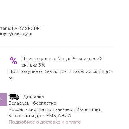
тель:
LADY SECRET
нуть/свернуть
т с изящной меховой горжеткой . Платье на
 силуэта из мягкой стретч-сетки украшенной
т эффект дорогого кружевного орнамента. Образ
При покупке от 2-х до 5-ти изделий
её бархатистая текстура контрастирует с
скидка 3 %
о подойдёт для вечерних мероприятий торжеств и
При покупке от 5-х до 10-ти изделий скидка 5
%
 платья-126см
 рукава-59см
а болеро-30см
Доставка
ик
Беларусь - бесплатно
Россия - скидка при заказе от 3-х единиц
Казахстан и др. - EMS, АВИА
Подробнее о доставке и оплате