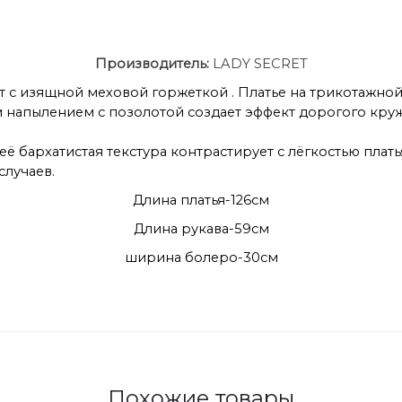
Производитель:
LADY SECRET
т с изящной меховой горжеткой . Платье на трикотажно
 напылением с позолотой создает эффект дорогого кру
её бархатистая текстура контрастирует с лёгкостью плат
случаев.
Длина платья-126см
Длина рукава-59см
ширина болеро-30см
Похожие товары