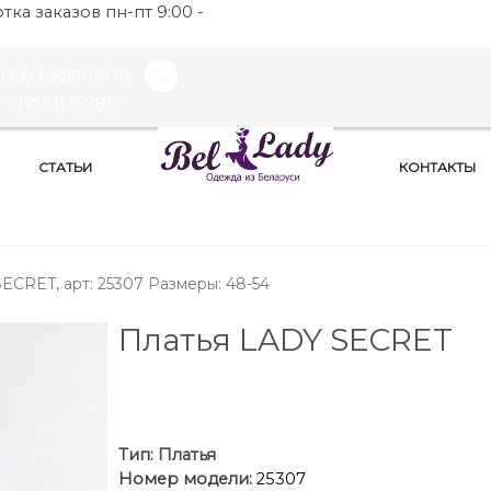
ка заказов пн-пт 9:00 -
llady.by@mail.ru
+79101126986
СТАТЬИ
КОНТАКТЫ
ECRET, арт: 25307 Размеры: 48-54
Платья LADY SECRET
Тип:
Платья
Номер модели:
25307