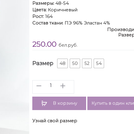
Размеры:
48-54
Цвета:
Коричневый
Рост:
164
Состав ткани
: ПЭ 96% Эластан 4%
Производи
Развер
Описание
: Роскошный плательный комплек
250.00
трикотажной подкладке полуприлегающего
бел.руб.
флоковым напылением с позолотой создае
дополняет роскошная
Меховая горжетка в глубоких тёмных тонах 
Размер
48
50
52
54
лёгкостью платья ,этот комплект идеальн
особых случаев.
Длина
Количество
Длина
ширин
В корзину
Купить в один кл
Узнай свой размер