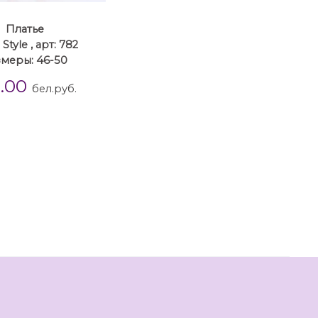
Платье
 Style , арт: 782
змеры: 46-50
0.00
бел.руб.