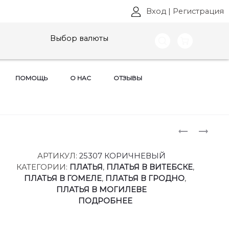
Вход
|
Регистрация
Выбор валюты
ПОМОЩЬ
О НАС
ОТЗЫВЫ
Produ
ПЛАТЬЯ
ПЛАТЬЯ
LADY
LADY
naviga
SECRET,
SECRET,
АРТИКУЛ:
25307 КОРИЧНЕВЫЙ
АРТ:
АРТ:
КАТЕГОРИИ:
ПЛАТЬЯ
,
ПЛАТЬЯ В ВИТЕБСКЕ
,
25306
25308
ПЛАТЬЯ В ГОМЕЛЕ
,
ПЛАТЬЯ В ГРОДНО
,
РАЗМЕРЫ
РАЗМЕРЫ
ПЛАТЬЯ В МОГИЛЕВЕ
48-
46-
ПОДРОБНЕЕ
54
52