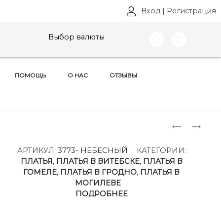
Вход
|
Регистрация
Выбор валюты
ПОМОЩЬ
О НАС
ОТЗЫВЫ
Produ
БЛУЗКИ
ПЛАТЬЯ
БЕЛЭЛЬС
LADY
naviga
АРТ:
SECRET,
АРТИКУЛ:
3773- НЕБЕСНЫЙ
КАТЕГОРИИ:
870
АРТ:
ПЛАТЬЯ
,
ПЛАТЬЯ В ВИТЕБСКЕ
,
ПЛАТЬЯ В
РАЗМЕРЫ
3766
ГОМЕЛЕ
,
ПЛАТЬЯ В ГРОДНО
,
ПЛАТЬЯ В
48-
РАЗМЕРЫ
МОГИЛЕВЕ
58
50-
ПОДРОБНЕЕ
60