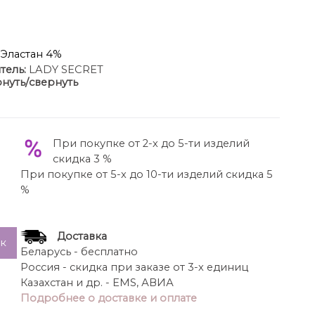
 Эластан 4%
тель:
LADY SECRET
нуть/свернуть
 в стиле ” шанель “ из высококачественного
гающего силуэта с контрастной отделкой по
ами по полочке, что придает элегантность и
ной длинный, вырез горловины округлой формы.
При покупке от 2-х до 5-ти изделий
азрез. Это платье можно надеть на работу, в офис
скидка 3 %
нем Вы всегда будете выглядеть шикарно.
При покупке от 5-х до 10-ти изделий скидка 5
а рукава-58
%
по спинке-110
Доставка
ик
Беларусь - бесплатно
Россия - скидка при заказе от 3-х единиц
Казахстан и др. - EMS, АВИА
Подробнее о доставке и оплате