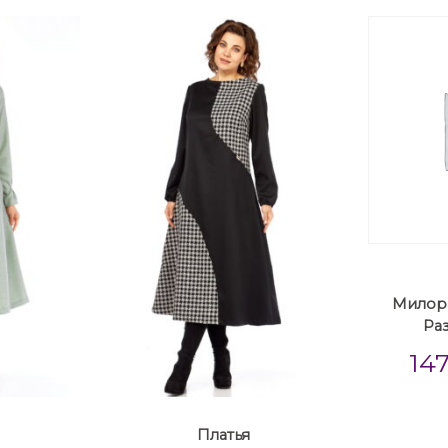
Милора
Ра
14
Платья