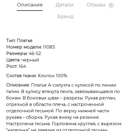
Описание
Детали
Отзывы
0
Бренд
Тип:
Платья
Номер модели:
11083
Размеры:
46-52
Цвета:
черный
Рост:
164
Состав ткани
: Хлопок 100%
Описание
: Платье А-силуэта с кулисой по линии
талии. В кулису втянута лента, завязывающаяся по
бокам. В боковых швах – разрезы. Рукав реглан,
отрезной в области плеча, с настроченной
отделочной тесьмой. По верху нижней части
рукава – сборка. Рукав внизу на резинке.
Настрочена тесьма. Горловина круглая, с вырезом
“капелька” на завязке из отделочной тесьмы.