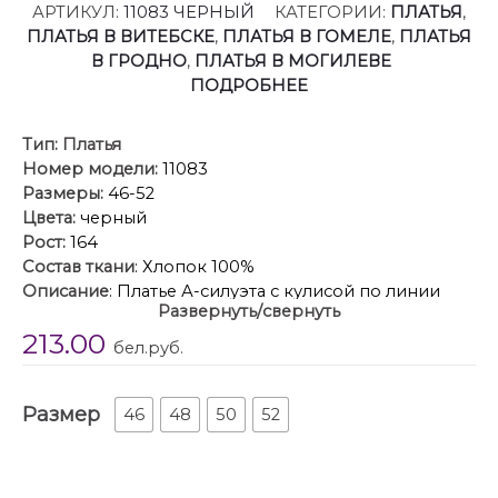
АРТИКУЛ:
11083 ЧЕРНЫЙ
КАТЕГОРИИ:
ПЛАТЬЯ
,
ПЛАТЬЯ В ВИТЕБСКЕ
,
ПЛАТЬЯ В ГОМЕЛЕ
,
ПЛАТЬЯ
В ГРОДНО
,
ПЛАТЬЯ В МОГИЛЕВЕ
ПОДРОБНЕЕ
Тип:
Платья
Номер модели:
11083
Размеры:
46-52
Цвета:
черный
Рост:
164
Состав ткани
: Хлопок 100%
Описание
: Платье А-силуэта с кулисой по линии
Развернуть/свернуть
талии. В кулису втянута лента, завязывающаяся по
213.00
бокам. В боковых швах – разрезы. Рукав реглан,
бел.руб.
отрезной в области плеча, с настроченной
отделочной тесьмой. По верху нижней части
Размер
рукава – сборка. Рукав внизу на резинке.
46
48
50
52
Настрочена тесьма. Горловина круглая, с вырезом
“капелька” на завязке из отделочной тесьмы. Платье
на подкладке от линии талии.