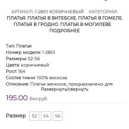
АРТИКУЛ:
1-2801 КОРИЧНЕВЫЙ
КАТЕГОРИИ:
ПЛАТЬЯ
,
ПЛАТЬЯ В ВИТЕБСКЕ
,
ПЛАТЬЯ В ГОМЕЛЕ
,
ПЛАТЬЯ В ГРОДНО
,
ПЛАТЬЯ В МОГИЛЕВЕ
ПОДРОБНЕЕ
Тип:
Платья
Номер модели:
1-2801
Размеры:
52-56
Цвета:
коричневый
Рост:
164
Состав ткани
: 100% вискоза
Описание
: Платье женское, предназначено для
Развернуть/свернуть
повседневной носки. Платье женское, прямого
195.00
силуэта, длиной до нижней части икры. Перед с 2-
бел.руб.
мя нагрудными вытачками, с 2-мя вертикальными
втачным планками из отделочной ткани, с 2-мя
Размер
притачными боковыми планками из отделочной
52
54
56
ткани. Спинка с притачными боковыми планками
из отделочной ткани. Горловина с V-образынм