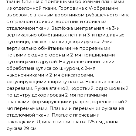
ткани. Спинка с притачными боковыми планками
из отделочной ткани. Горловина с V-образынм
вырезом, с втачным воротником рубашечного типа
с отрезной стойкой, воротник и стойка из
отделочной ткани. Застёжка центральная на 3-и
вертикально обмётанных петли и 3-и пришивные
пуговицы, так же планки декорируются 2-мя
вертикально обмётанными не прорезными
петлями с одно стороны и 2-мя пришивными
пуговицами с другой. На уровне линии талии
обработана кулиса со шнуром, с 2-мя
наконечниками и 2-мя фиксаторами,
регулирующими ширину платья. Боковые швы с
разрезами. Рукав втачной, короткий, одно шовный,
по центру декорирован 2-мя притачными
планками, формирующими разрез, скреплённый 2-
мя перемычками. Планки и перемычки рукава из
отделочной ткани. Платье с плечевыми
накладками. Длина спинки платья 125 см, длина
рукава 29 см.