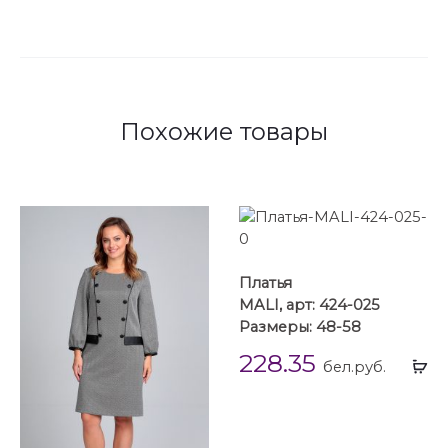
Похожие товары
Платья
MALI, арт: 424-025
Размеры: 48-58
228.35
Вы
бел.руб.
...