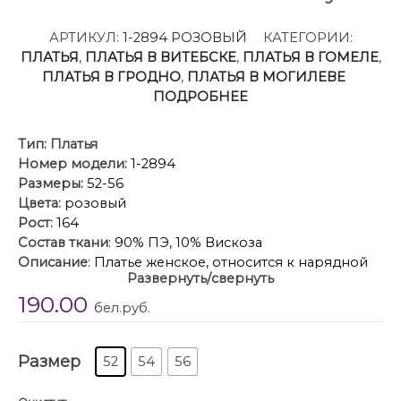
АРТИКУЛ:
1-2894 РОЗОВЫЙ
КАТЕГОРИИ:
ПЛАТЬЯ
,
ПЛАТЬЯ В ВИТЕБСКЕ
,
ПЛАТЬЯ В ГОМЕЛЕ
,
ПЛАТЬЯ В ГРОДНО
,
ПЛАТЬЯ В МОГИЛЕВЕ
ПОДРОБНЕЕ
Тип:
Платья
Номер модели:
1-2894
Размеры:
52-56
Цвета:
розовый
Рост:
164
Состав ткани
: 90% ПЭ, 10% Вискоза
Описание
: Платье женское, относится к нарядной
Развернуть/свернуть
одежде. Платье женское, полу прилегающего
190.00
силуэта, длиной ниже колена, отрезное по линии
бел.руб.
талии выполнено в виде имитации костюма.
Верхняя часть переда с 2-мя нагрудными и 2-мя
Размер
таллиевыми вытачками, в левую вытачку на уровне
52
54
56
линии талии закреплена одна часть завязки-пояса,
вторая часть закреплена в левом боковом шве на