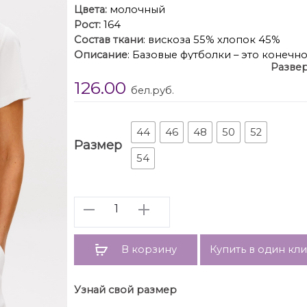
Цвета:
молочный
Рост:
164
Состав ткани
: вискоза 55% хлопок 45%
Описание
: Базовые футболки – это конечно
Развер
образ яркости, иронии и немного артисти
126.00
вариант с классным говорящим принтом. Ф
бел.руб.
Длина футболки около 60 см. Длина рукава 
44
46
48
50
52
Размер
54
Количество
В корзину
Купить в один кл
Узнай свой размер