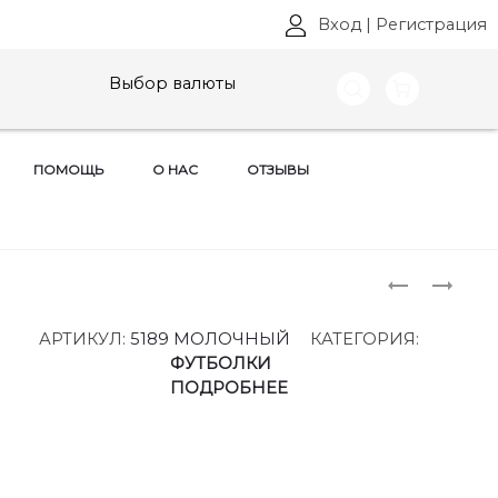
Вход
|
Регистрация
Выбор валюты
ПОМОЩЬ
О НАС
ОТЗЫВЫ
Produ
ФУТБОЛК
ФУТБОЛК
ФАНТАЗИ
ФАНТАЗИ
naviga
МОД,
МОД,
АРТИКУЛ:
5189 МОЛОЧНЫЙ
КАТЕГОРИЯ:
АРТ:
АРТ:
ФУТБОЛКИ
5186
5189
ПОДРОБНЕЕ
РАЗМЕРЫ
РАЗМЕРЫ
44-
44-
54
54