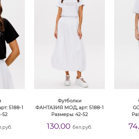
и
Футболки
т: 5188-1
ФАНТАЗИЯ МОД, арт: 5188-1
GO
-52
Размеры: 42-52
Ра
130.00
74
.руб.
бел.руб.