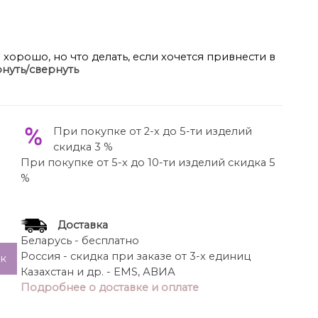
 хорошо, но что делать, если хочется привнести в
нуть/свернуть
зма? Лучший способ выразить себя – выбрать
утболка классического кроя с втачным рукавом.
около 15 см.
При покупке от 2-х до 5-ти изделий
скидка 3 %
При покупке от 5-х до 10-ти изделий скидка 5
%
Доставка
Беларусь - бесплатно
Россия - скидка при заказе от 3-х единиц
ик
Казахстан и др. - EMS, АВИА
Подробнее о доставке и оплате