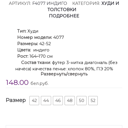
АРТИКУЛ:
F4077 ИНДИГО
КАТЕГОРИЯ:
ХУДИ И
ТОЛСТОВКИ
ПОДРОБНЕЕ
Ти
п:
Худи
Номер модели:
4077
Размеры:
42-52
Цвета:
индиго
Рост:
164
–
170 см
Состав
ткани
: футер 3-нитка диагональ (без
начёса) качества пенье: хлопок 80%, ПЭ 20%
Развернуть/свернуть
Описание:
Худи и толстовки
.
148.00
Женский яркий, повседневный джемпер с
бел.руб.
контрастной вышивкой — это находка для тех, кто
ценит свободу, стиль и не хочет отказывать себе в
Размер
комфорте 24/7.
42
44
46
48
50
52
Джемпер:
· дизайнерская вышивка
· свободный силуэт
· короткая застежка – молния