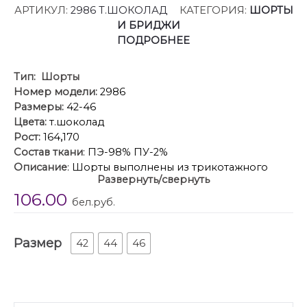
АРТИКУЛ:
2986 Т.ШОКОЛАД
КАТЕГОРИЯ:
ШОРТЫ
И БРИДЖИ
ПОДРОБНЕЕ
Тип:
Шорты
Номер модели:
2986
Размеры:
42-46
Цвета:
т.шоколад
Рост:
164
,
170
Состав ткани
: ПЭ-98% ПУ-2%
Описание
: Шорты выполнены из трикотажного
Развернуть/свернуть
полотна с блеском. Шорты облегающего силуэта с
106.00
высокой посадкой, на цельнокроеном поясе с
бел.руб.
эластичной тесьмой.
Длина шорт: 23 см.
Размер
Гарантийный срок не установлен
42
44
46
ГОСТ 31409-2009