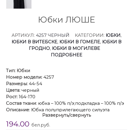
Юбки ЛЮШЕ
АРТИКУЛ:
4257 ЧЕРНЫЙ
КАТЕГОРИИ:
ЮБКИ
,
ЮБКИ В ВИТЕБСКЕ
,
ЮБКИ В ГОМЕЛЕ
,
ЮБКИ В
ГРОДНО
,
ЮБКИ В МОГИЛЕВЕ
ПОДРОБНЕЕ
Тип:
Юбки
Номер модели:
4257
Размеры:
44-54
Цвета:
черный
Рост:
164-170
Состав ткани
: юбка – 100% п/э;подкладка – 100% п/э
Описание
: Юбка полуприлегающего силуэта
Развернуть/свернуть
расширенная книзу длиной макси из ткани с
194.00
пайеткой. Юбка с резинкой по линии талии. Юбка
бел.руб.
на подкладке.