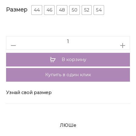
Длина юбка 100 см (±3см.)
Размер
44
46
48
50
52
54
Количество
В корзину
Купить в один клик
Узнай свой размер
ЛЮШе