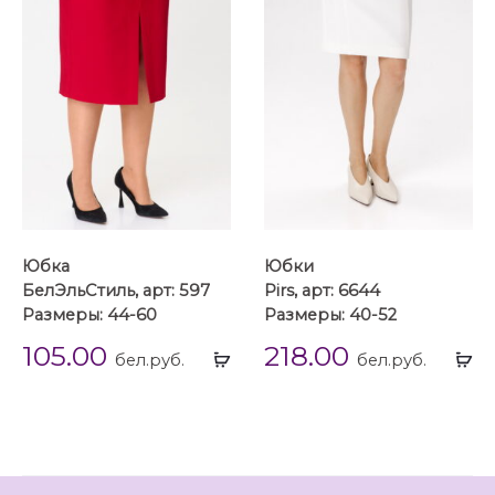
Юбка
Юбки
БелЭльСтиль, арт: 597
Pirs, арт: 6644
Размеры: 44-60
Размеры: 40-52
105.00
218.00
Выбрать
Вы
бел.руб.
бел.руб.
...
...