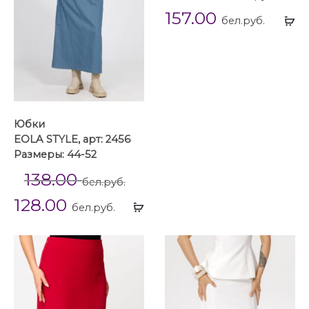
157.00
Вы
бел.руб.
...
Юбки
EOLA STYLE, арт: 2456
Размеры: 44-52
138.00
бел.руб.
128.00
Выбрать
бел.руб.
...