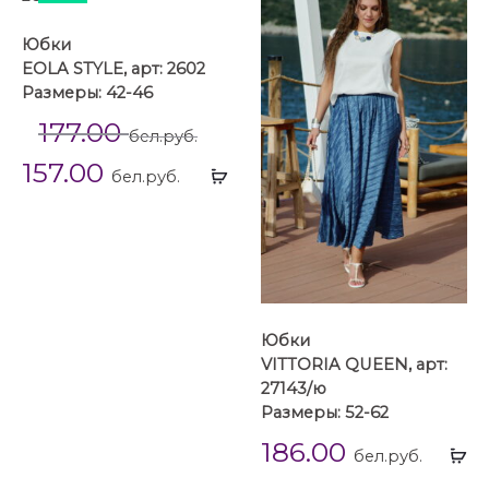
Юбки
EOLA STYLE, арт: 2602
Размеры: 42-46
177.00
бел.руб.
157.00
Выбрать
бел.руб.
...
Юбки
VITTORIA QUEEN, арт:
27143/ю
Размеры: 52-62
186.00
Вы
бел.руб.
...