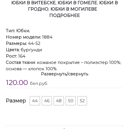
ЮБКИ В ВИТЕБСКЕ
,
ЮБКИ В ГОМЕЛЕ
,
ЮБКИ В
ГРОДНО
,
ЮБКИ В МОГИЛЕВЕ
ПОДРОБНЕЕ
Тип:
Юбки.
Номер модели:
1884
Размеры:
44-52
Цвета:
бургунди
Рост:
164
Состав ткани
: кожаное покрытие – полиэстер 100%;
основа — хлопок 100%
Развернуть/свернуть
Производитель:
ТВОЙ ИМИДЖ
120.00
Описание
: Элегантная юбка длиной миди из
бел.руб.
качественной экокожи.
Юбка с притачным поясом, с частично вставленной
Размер
резинкой по задней части, с застёжкой в среднем
44
46
48
50
52
шве на тесьму-молнию и 1 пуговицу. Переднее
полотнище юбки со средним швом и
горизонтальным подрезом. Заднее полотнище с
талиевыми вытачками и средним швом. Кроме
Количество