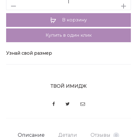
того, по низу среднего шва переда и спинки
обработана классическая шлица, что обеспечивает
высокий комфорт при ношении. По швам и
В корзину
рельефам юбки отсрочены отделочные строчки.
Купить в один клик
Узнай свой размер
ТВОЙ ИМИДЖ
SHARE
Описание
Детали
Отзывы
0