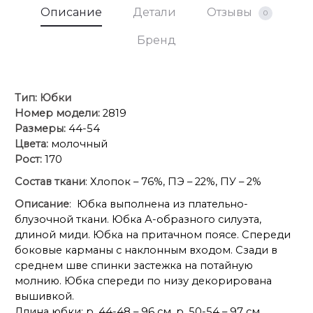
184
188
192
196
200
204
по низу
Описание
Детали
Отзывы
0
Бренд
Ширина
3
3
3
3
3
3
пояса
Тип:
Юбки
Номер модели:
2819
Размеры:
44-54
Цвета:
молочный
Рост:
170
Состав ткани
: Хлопок – 76%, ПЭ – 22%, ПУ – 2%
Описание
: Юбка выполнена из плательно-
блузочной ткани. Юбка А-образного силуэта,
длиной миди. Юбка на притачном поясе. Спереди
боковые карманы с наклонным входом. Сзади в
среднем шве спинки застежка на потайную
молнию. Юбка спереди по низу декорирована
вышивкой.
Длина юбки: р. 44-48 – 96 см, р. 50-54 – 97 см.