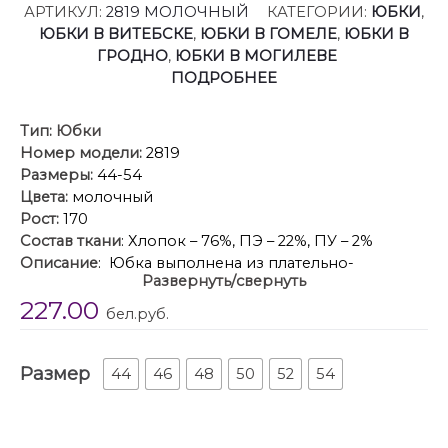
АРТИКУЛ:
2819 МОЛОЧНЫЙ
КАТЕГОРИИ:
ЮБКИ
,
ЮБКИ В ВИТЕБСКЕ
,
ЮБКИ В ГОМЕЛЕ
,
ЮБКИ В
ГРОДНО
,
ЮБКИ В МОГИЛЕВЕ
ПОДРОБНЕЕ
Тип:
Юбки
Номер модели:
2819
Размеры:
44-54
Цвета:
молочный
Рост:
170
Состав ткани
: Хлопок – 76%, ПЭ – 22%, ПУ – 2%
Описание
: Юбка выполнена из плательно-
Развернуть/свернуть
блузочной ткани. Юбка А-образного силуэта,
227.00
длиной миди. Юбка на притачном поясе. Спереди
бел.руб.
боковые карманы с наклонным входом. Сзади в
среднем шве спинки застежка на потайную
Размер
молнию. Юбка спереди по низу декорирована
44
46
48
50
52
54
вышивкой.
Длина юбки: р. 44-48 – 96 см, р. 50-54 – 97 см.
Гарантийный срок не установлен