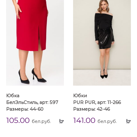
Юбка
Юбки
БелЭльСтиль, арт: 597
PUR PUR, арт: 11-266
Размеры: 44-60
Размеры: 42-46
105.00
141.00
Выбрать
Вы
бел.руб.
бел.руб.
...
...