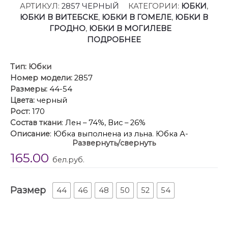
АРТИКУЛ:
2857 ЧЕРНЫЙ
КАТЕГОРИИ:
ЮБКИ
,
ЮБКИ В ВИТЕБСКЕ
,
ЮБКИ В ГОМЕЛЕ
,
ЮБКИ В
ГРОДНО
,
ЮБКИ В МОГИЛЕВЕ
ПОДРОБНЕЕ
Тип:
Юбки
Номер модели:
2857
Размеры:
44-54
Цвета:
черный
Рост:
170
Состав ткани
: Лен – 74%, Вис – 26%
Описание
: Юбка выполнена из льна. Юбка А-
Развернуть/свернуть
образного силуэта, на притачном поясе, длиной
165.00
миди. Спереди в боковых швах карманы с
бел.руб.
наклонным входом. Сзади в среднем шве застежка
на потайную молнию. Юбка без подкладки.
Размер
Длина: р. 44-48 – 104 см, р. 50-54 – 105 см.
44
46
48
50
52
54
Гарантийный срок не установлен
ГОСТ 25294 – 2003