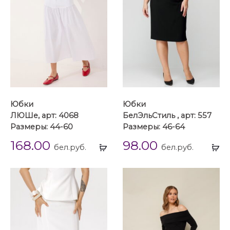
Юбки
Юбки
ЛЮШе, арт: 4068
БелЭльСтиль , арт: 557
Размеры: 44-60
Размеры: 46-64
168.00
98.00
Выбрать
Вы
бел.руб.
бел.руб.
...
...