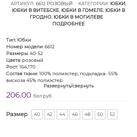
АРТИКУЛ:
6612 РОЗОВЫЙ
КАТЕГОРИИ:
ЮБКИ
,
ЮБКИ В ВИТЕБСКЕ
,
ЮБКИ В ГОМЕЛЕ
,
ЮБКИ В
ГРОДНО
,
ЮБКИ В МОГИЛЕВЕ
ПОДРОБНЕЕ
Тип:
Юбки
Номер модели:
6612
Размеры:
40-52
Цвета:
розовый
Рост:
164,170
Состав ткани
: 100% полиэстер, подкладка- 55%
вискоза 45% полиэстер
Развернуть/свернуть
Описание
: Мини-юбка из твида с высокой
206.00
посадкой(приобрести жакет с фото можно по арт.
бел.руб.
6604).
Детали: прямой силуэт, юбка на притачном поясе,
Размер
талиевые вытачки, застежка сзади на потайную
40
42
44
46
48
50
52
молнию, на подкладке.
Длина по боковому шву с поясом около 46 см в
размерах 40-46 и около 49 см в размерах 48-52 см