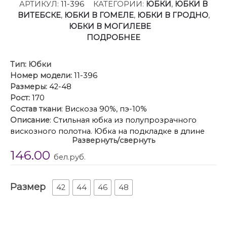
АРТИКУЛ:
11-396
КАТЕГОРИИ:
ЮБКИ
,
ЮБКИ В
ВИТЕБСКЕ
,
ЮБКИ В ГОМЕЛЕ
,
ЮБКИ В ГРОДНО
,
ЮБКИ В МОГИЛЕВЕ
ПОДРОБНЕЕ
Тип:
Юбки
Номер модели:
11-396
Размеры:
42-48
Рост:
170
Состав ткани
: Вискоза 90%, пэ-10%
Описание
: Стильная юбка из полупрозрачного
вискозного полотна. Юбка на подкладке в длине
Развернуть/свернуть
миди, пояс на обтачке. Застежка в среднем шве по
146.00
спинке на потайную молнию. Для удобства
бел.руб.
движения сзади обработана шлица.
Размер
42
44
46
48