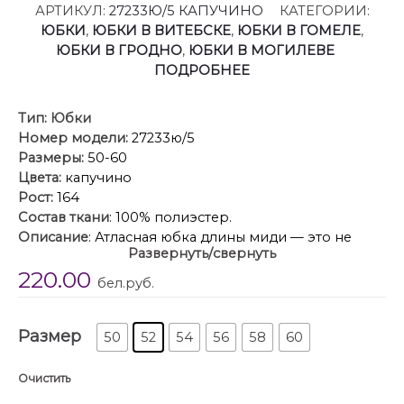
АРТИКУЛ:
27233Ю/5 КАПУЧИНО
КАТЕГОРИИ:
ЮБКИ
,
ЮБКИ В ВИТЕБСКЕ
,
ЮБКИ В ГОМЕЛЕ
,
ЮБКИ В ГРОДНО
,
ЮБКИ В МОГИЛЕВЕ
ПОДРОБНЕЕ
Тип:
Юбки
Номер модели:
27233ю/5
Размеры:
50-60
Цвета:
капучино
Рост:
164
Состав ткани
: 100% полиэстер.
Описание
: Атласная юбка длины миди — это не
Развернуть/свернуть
просто предмет гардероба, кроеная по косой, она
220.00
обнимает бёдра мягкой, обволакивающей волной,
бел.руб.
а к низу расходится элегантным, но сдержанным
«рыбьим хвостом» — не театральным, как у
Размер
вечернего платья, а деликатным, словно намёк.
50
52
54
56
58
60
Свет играет на её поверхности, в каждое движение
заломляется блик. Ткань дышит холодком — атлас
Очистить
остаётся прохладным даже в тёплой комнате, даря