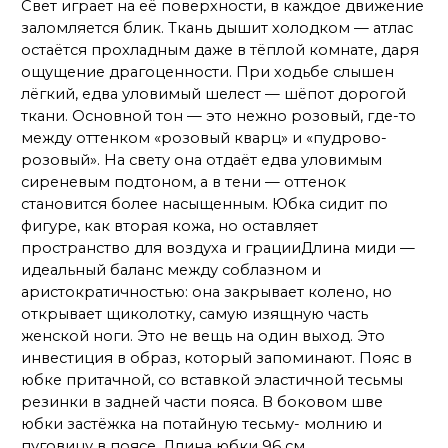
Свет играет на её поверхности, в каждое движение
заломляется блик. Ткань дышит холодком — атлас
остаётся прохладным даже в тёплой комнате, даря
ощущение драгоценности. При ходьбе слышен
лёгкий, едва уловимый шелест — шёпот дорогой
ткани. Основной тон — это нежно розовый, где-то
между оттенком «розовый кварц» и «пудрово-
розовый». На свету она отдаёт едва уловимым
сиреневым подтоном, а в тени — оттенок
становится более насыщенным. Юбка сидит по
фигуре, как вторая кожа, но оставляет
пространство для воздуха и грацииДлина миди —
идеальный баланс между соблазном и
аристократичностью: она закрывает колено, но
открывает щиколотку, самую изящную часть
женской ноги. Это не вещь на один выход. Это
инвестиция в образ, который запоминают. Пояс в
юбке притачной, со вставкой эластичной тесьмы
резинки в задней части пояса. В боковом шве
юбки застёжка на потайную тесьму- молнию и
пуговицу в поясе. Длина юбки 96 см.