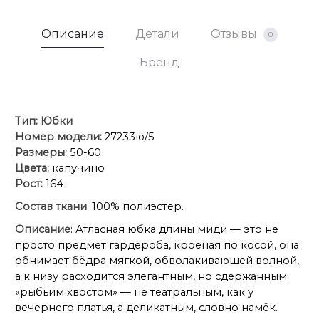
Описание
Детали
Отзывы
0
Бренд
Тип:
Юбки
Номер модели:
27233ю/5
Размеры:
50-60
Цвета:
капучино
Рост:
164
Состав ткани
: 100% полиэстер.
Описание
: Атласная юбка длины миди — это не
просто предмет гардероба, кроеная по косой, она
обнимает бёдра мягкой, обволакивающей волной,
а к низу расходится элегантным, но сдержанным
«рыбьим хвостом» — не театральным, как у
вечернего платья, а деликатным, словно намёк.