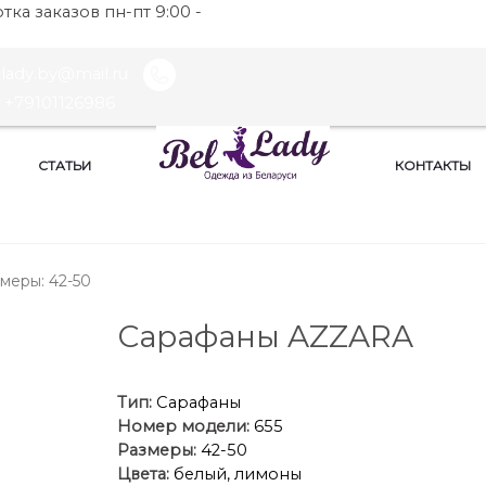
ка заказов пн-пт 9:00 -
llady.by@mail.ru
+79101126986
СТАТЬИ
КОНТАКТЫ
меры: 42-50
Сарафаны AZZARA
Тип:
Сарафаны
Номер модели:
655
Размеры:
42-50
Цвета:
белый, лимоны