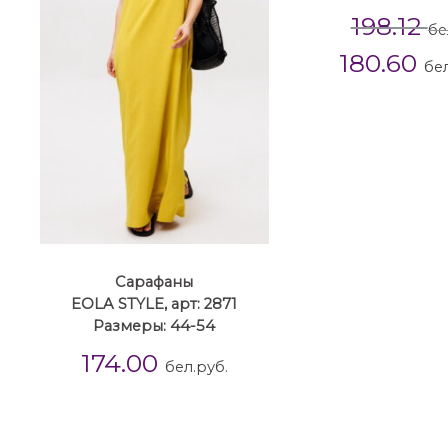
198.12
бе
180.60
бел
Сарафаны
EOLA STYLE, арт: 2871
Размеры: 44-54
174.00
бел.руб.