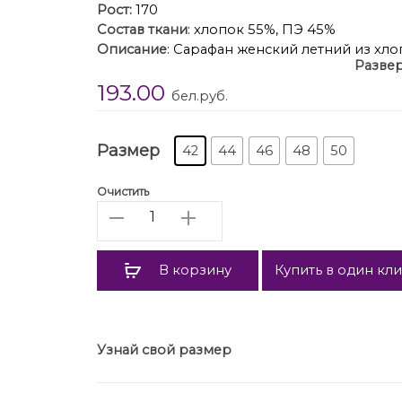
Рост:
170
Состав ткани
: хлопок 55%, ПЭ 45%
Описание
: Сарафан женский летний из хл
Развер
талии, с воланом по низу изделия, длиной
193.00
на бретелях с завязками, застежка в боко
бел.руб.
Длина изделия 114 см.
Размер
42
44
46
48
50
Очистить
Количество
В корзину
Купить в один кл
Узнай свой размер