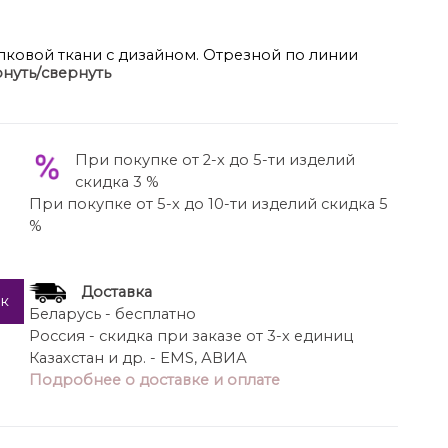
опковой ткани с дизайном. Отрезной по линии
нуть/свернуть
 “midi” с расширенным низом, с облегающим лифом
вом шве на молнию.
При покупке от 2-х до 5-ти изделий
скидка 3 %
При покупке от 5-х до 10-ти изделий скидка 5
%
Доставка
ик
Беларусь - бесплатно
Россия - скидка при заказе от 3-х единиц
Казахстан и др. - EMS, АВИА
Подробнее о доставке и оплате