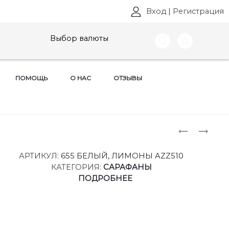
Вход
|
Регистрация
Выбор валюты
ПОМОЩЬ
О НАС
ОТЗЫВЫ
Produ
КОСТЮМ
ПАЛЬТО
AZZARA,
AZZARA,
naviga
АРТ:
АРТ:
АРТИКУЛ:
655 БЕЛЫЙ, ЛИМОНЫ AZZ510
893
3115
КАТЕГОРИЯ:
САРАФАНЫ
РАЗМЕРЫ
РАЗМЕРЫ
ПОДРОБНЕЕ
46-
44-
54
54