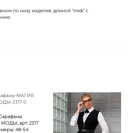
аном по низу изделия, длиной “midi” с
лнию.
Сарафаны
МОДЫ, арт: 2317
меры: 48-54