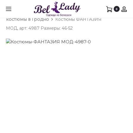
Prod
ПЛАТЬ
ПАЛЬТ
0
Главная
Юбочный костюм
Юбочные
ФАНТА
ФАНТА
navig
костюмы в Гродно
Костюмы ФАНТАЗИЯ
МОД,
МОД,
МОД, арт: 4987 Размеры: 46-52
АРТ:
АРТ:
4952
4909
РАЗМЕ
РАЗМЕ
44-
46-
52
52