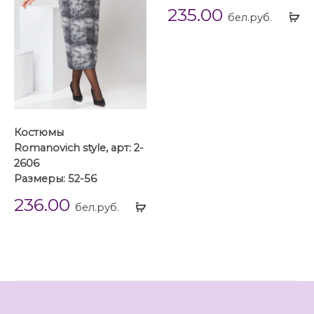
235.00
Вы
бел.руб.
...
Костюмы
Romanovich style, арт: 2-
2606
Размеры: 52-56
236.00
Выбрать
бел.руб.
...