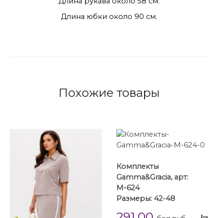
Длина рукава около 58 см.
Длина юбки около 90 см.
Похожие товары
Комплекты
Gamma&Gracia, арт:
М-624
Размеры: 42-48
291.00
Вы