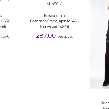
ы
Комплекты
: C656
Gamma&Gracia, арт: М-456
8-58
Размеры: 42-48
287.00
л.руб.
бел.руб.
Juri
Ра