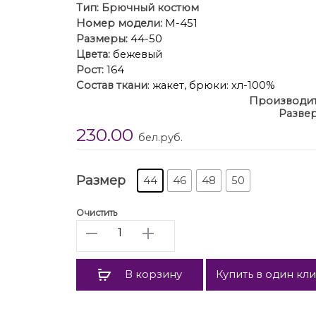
Тип:
Брючный костюм
Номер модели:
М-451
Размеры:
44-50
Цвета:
бежевый
Рост:
164
Состав ткани
: жакет, брюки: хл-100%
Производи
Развер
Описание
: Комплект 2-х предметный. Жаке
230.00
фигурным круглым бортом. Большие пуго
бел.руб.
делая на нем акцент. Карманы функциональ
двухшовный. В локтевом шве шлица функцио
Брюки на поясе со шлевками, карманы с о
Размер
44
46
48
50
Очистить
Количество
В корзину
Купить в один кл