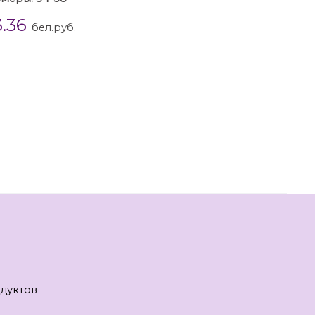
3.36
бел.руб.
дуктов