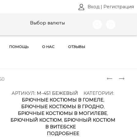
Вход
|
Регистрация
Выбор валюты
ПОМОЩЬ
О НАС
ОТЗЫВЫ
Produ
ПЛАТЬЯ
КОМПЛЕ
50
GAMMA&G
GAMMA&G
naviga
АРТ:
АРТ:
АРТИКУЛ:
М-451 БЕЖЕВЫЙ
КАТЕГОРИИ:
М-521
М-539
БРЮЧНЫЕ КОСТЮМЫ В ГОМЕЛЕ
,
РАЗМЕРЫ
РАЗМЕРЫ
БРЮЧНЫЕ КОСТЮМЫ В ГРОДНО
,
44-
44
БРЮЧНЫЕ КОСТЮМЫ В МОГИЛЕВЕ
,
48
БРЮЧНЫЙ КОСТЮМ
,
БРЮЧНЫЙ КОСТЮМ
В ВИТЕБСКЕ
ПОДРОБНЕЕ