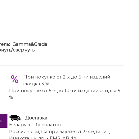
тель:
Gamma&Gracia
нуть/свернуть
т без подкладки, полуприлегающего силуэта, с
вицы эффективно подчеркивают линию борта,
ные, с клапаном и рамками. Рукав втачной,
нальная, застегивается на две петли-пуговицы.
При покупке от 2-х до 5-ти изделий
трезным бочком.
скидка 3 %
При покупке от 5-х до 10-ти изделий скидка 5
%
Доставка
ик
Беларусь - бесплатно
Россия - скидка при заказе от 3-х единиц
Казахстан и др. - EMS, АВИА