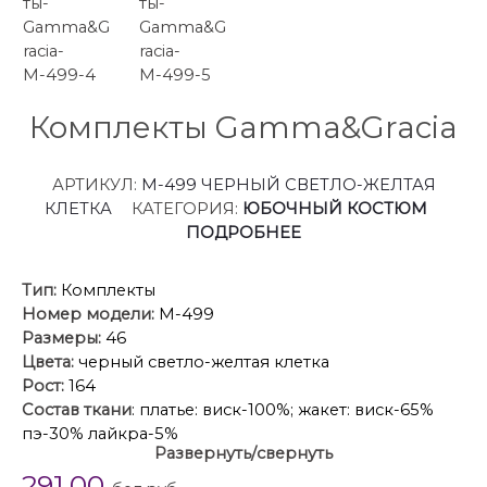
Комплекты Gamma&Gracia
АРТИКУЛ:
М-499 ЧЕРНЫЙ СВЕТЛО-ЖЕЛТАЯ
КЛЕТКА
КАТЕГОРИЯ:
ЮБОЧНЫЙ КОСТЮМ
ПОДРОБНЕЕ
Тип:
Комплекты
Номер модели:
М-499
Размеры:
46
Цвета:
черный светло-желтая клетка
Рост:
164
Состав ткани
: платье: виск-100%; жакет: виск-65%
пэ-30% лайкра-5%
Развернуть/свернуть
Описание
: Комплект 2-х предметный. Платье
291.00
трикотажное “лапша”, полуприлегающего силуэта.