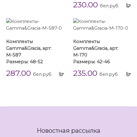
230.00
Вы
бел.руб.
...
Комплекты
Комплекты
Gamma&Gracia, арт:
Gamma&Gracia, арт:
М-587
М-170
Размеры: 48-52
Размеры: 42-46
287.00
235.00
Выбрать
Вы
бел.руб.
бел.руб.
...
...
Новостная рассылка